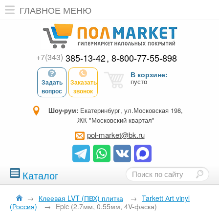
ГЛАВНОЕ МЕНЮ
+7(343)
385-13-42
8-800-77-55-898
В корзине:
пусто
Задать
Заказать
вопрос
звонок
Шоу-рум:
Екатеринбург, ул.Московская 198,
ЖК "Московский квартал"
pol-market@bk.ru
Каталог
→
Клеевая LVT (ПВХ) плитка
→
Tarkett Аrt vinyl
(Россия)
→
Epic (2.7мм, 0.55мм, 4V-фаска)