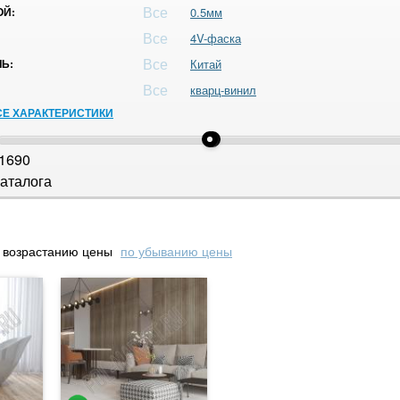
Все
ОЙ:
0.5мм
Все
4V-фаска
Все
Ь:
Китай
Все
кварц-винил
СЕ ХАРАКТЕРИСТИКИ
1690
аталога
 возрастанию цены
по убыванию цены