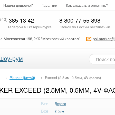
Нашли дешевле?
Гарантии
Как заказать и оплатить?
343)
385-13-42
8-800-77-55-898
Телефон в Екатеринбурге
Звонок по России бесплатный
ул.Московская 198, ЖК "Московский квартал"
pol-market@
Шоу-рум
→
Planker (Китай)
→
Exceed (2.5мм, 0.5мм, 4V-фаска)
ER EXCEED (2.5ММ, 0.5ММ, 4V-ФА
Все
Дерево
Все
2.5мм