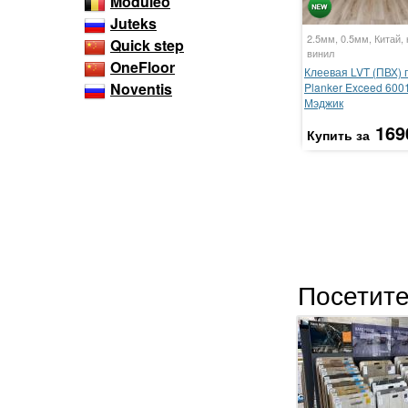
Moduleo
Juteks
2.5мм, 0.5мм, Китай, 
Quick step
винил
OneFloor
Клеевая LVT (ПВХ) 
Noventis
Planker Exceed 600
Мэджик
169
Купить за
Посетите