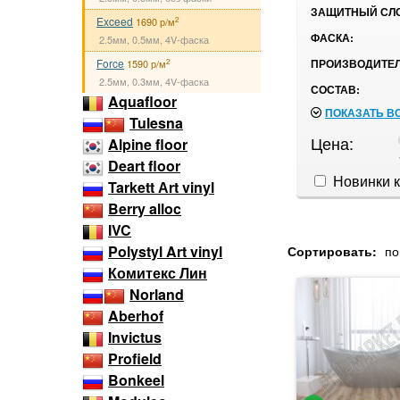
ЗАЩИТНЫЙ СЛ
Exceed
2
1690 р/м
ФАСКА:
2.5мм, 0.5мм, 4V-фаска
Force
ПРОИЗВОДИТЕЛ
2
1590 р/м
2.5мм, 0.3мм, 4V-фаска
СОСТАВ:
Aquafloor
ПОКАЗАТЬ В
Tulesna
Цена:
Alpine floor
Deart floor
Новинки к
Tarkett Аrt vinyl
Berry alloc
IVC
Polystyl Art vinyl
Сортировать:
по
Комитекс Лин
Norland
Aberhof
Invictus
Profield
Bonkeel