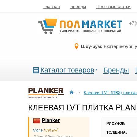
Главная
Бренды
Полезные статьи
+7(
Шоу-рум:
Екатеринбург, 
Каталог товаров
Бренды
→
Клеевая LVT (ПВХ) плитка
КЛЕЕВАЯ LVT ПЛИТКА PLANK
Planker
РИСУНОК:
Stone
2
1690 р/м
ТОЛЩИНА:
2.5мм, 0.5мм, без фаски