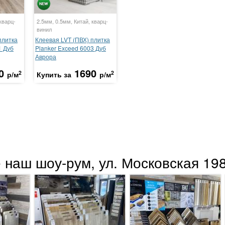
кварц-
2.5мм, 0.5мм, Китай, кварц-
винил
плитка
Клеевая LVT (ПВХ) плитка
1 Дуб
Planker Exceed 6003 Дуб
Аврора
0
1690
2
2
р/м
Купить за
р/м
 наш шоу-рум, ул. Московская 198