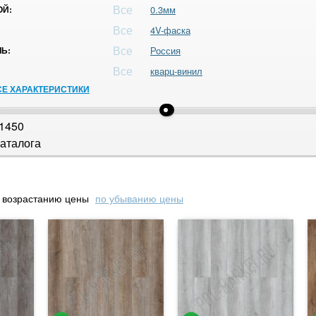
Все
ОЙ:
0.3мм
Все
4V-фаска
Все
Ь:
Россия
Все
кварц-винил
СЕ ХАРАКТЕРИСТИКИ
1450
аталога
 возрастанию цены
по убыванию цены