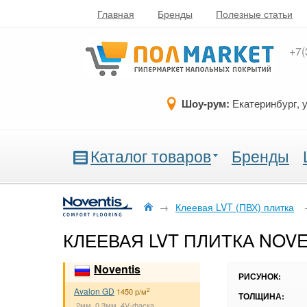
Главная
Бренды
Полезные статьи
+7(
Шоу-рум:
Екатеринбург, 
Каталог товаров
Бренды
→
Клеевая LVT (ПВХ) плитка
КЛЕЕВАЯ LVT ПЛИТКА NOVEN
Noventis
РИСУНОК:
Avalon GD
2
1450 р/м
ТОЛЩИНА:
2мм, 0.3мм, 4V-фаска