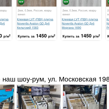
кварц-
2мм, 0.3мм, Россия, кварц-
2мм, 0.3мм, Россия, кварц-
2
винил
винил
в
плитка
Клеевая LVT (ПВХ) плитка
Клеевая LVT (ПВХ) плитка
К
 Дуб
Noventis Avalon GD Дуб
Noventis Avalon GD Дуб
N
Кельтский 1583
Моргана 1690
Р
0
1450
1450
2
2
2
р/м
Купить за
р/м
Купить за
р/м
 наш шоу-рум, ул. Московская 198