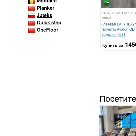
Moduleo
Planker
2мм, 0.3мм, Россия, 
Juteks
винил
Quick step
Клеевая LVT (ПВХ) 
OneFloor
Noventis Avalon GD
Камелот 1581
145
Купить за
Посетите