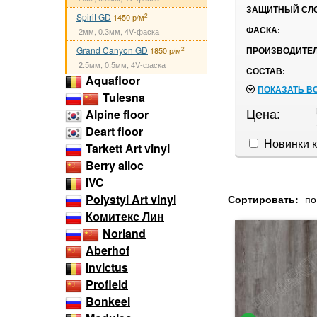
ЗАЩИТНЫЙ СЛ
Spirit GD
2
1450 р/м
ФАСКА:
2мм, 0.3мм, 4V-фаска
Grand Canyon GD
ПРОИЗВОДИТЕЛ
2
1850 р/м
2.5мм, 0.5мм, 4V-фаска
СОСТАВ:
Aquafloor
ПОКАЗАТЬ В
Tulesna
Цена:
Alpine floor
Deart floor
Новинки к
Tarkett Аrt vinyl
Berry alloc
IVC
Polystyl Art vinyl
Сортировать:
по
Комитекс Лин
Norland
Aberhof
Invictus
Profield
Bonkeel