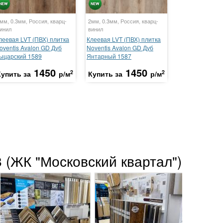
мм, 0.3мм, Россия, кварц-
2мм, 0.3мм, Россия, кварц-
инил
винил
леевая LVT (ПВХ) плитка
Клеевая LVT (ПВХ) плитка
oventis Avalon GD Дуб
Noventis Avalon GD Дуб
ыцарский 1589
Янтарный 1587
1450
1450
2
2
Купить за
р/м
Купить за
р/м
 (ЖК "Московский квартал")