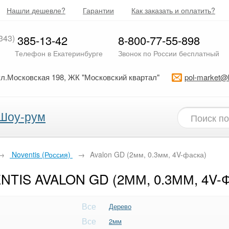
Нашли дешевле?
Гарантии
Как заказать и оплатить?
343)
385-13-42
8-800-77-55-898
Телефон в Екатеринбурге
Звонок по России бесплатный
ул.Московская 198, ЖК "Московский квартал"
pol-market@
Шоу-рум
→
Noventis (Россия)
→
Avalon GD (2мм, 0.3мм, 4V-фаска)
TIS AVALON GD (2ММ, 0.3ММ, 4V-
Все
Дерево
Все
2мм