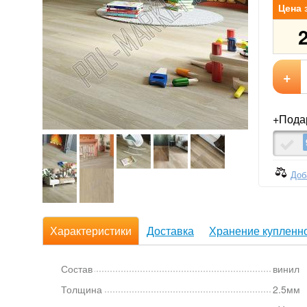
Цена 
+
+Подар
Доб
Характеристики
Доставка
Хранение купленно
Состав
винил
Толщина
2.5мм