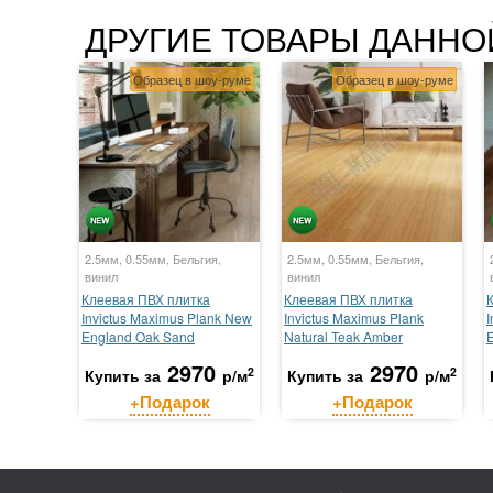
ДРУГИЕ ТОВАРЫ ДАННО
Образец в шоу-руме
Образец в шоу-руме
2.5мм, 0.55мм, Бельгия,
2.5мм, 0.55мм, Бельгия,
винил
винил
Клеевая ПВХ плитка
Клеевая ПВХ плитка
Invictus Maximus Plank New
Invictus Maximus Plank
I
England Oak Sand
Natural Teak Amber
E
2970
2970
2
2
Купить за
р/м
Купить за
р/м
+Подарок
+Подарок