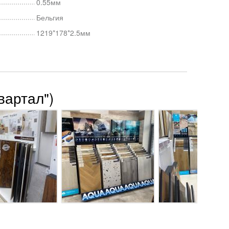
0.55мм
Бельгия
1219*178*2.5мм
вартал")