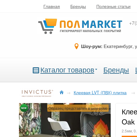
Главная
Бренды
Полезные статьи
+7(
Шоу-рум:
Екатеринбург, 
Каталог товаров
Бренды
→
Клеевая LVT (ПВХ) плитка
→
Образец представлен в шоу-руме
Клее
Oak 
2.5мм, 0