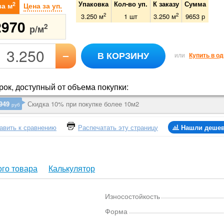
Упаковка
Кол-во уп.
К заказу
Сумма
2
за м
Цена за уп.
2
2
3.250 м
1
шт
3.250
м
9653
р
2970
2
р/м
–
В КОРЗИНУ
или
Купить в од
ок, доступный от объема покупки:
949
Скидка 10% при покупке более 10м2
руб
авить к сравнению
Распечатать эту страницу
Нашли деше
го товара
Калькулятор
Износостойкость
Форма