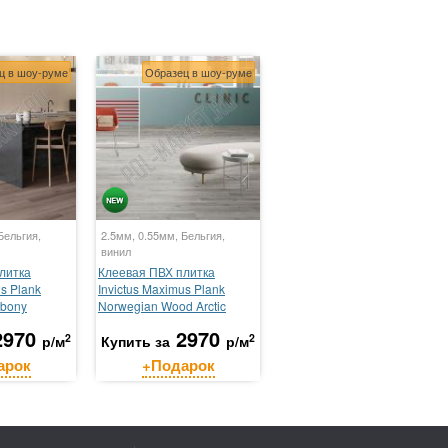
ц в шоу-руме
Образец в шоу-руме
Бельгия,
2.5мм, 0.55мм, Бельгия,
винил
литка
Клеевая ПВХ плитка
us Plank
Invictus Maximus Plank
Ebony
Norwegian Wood Arctic
2970
2970
2
2
р/м
Купить за
р/м
арок
+Подарок