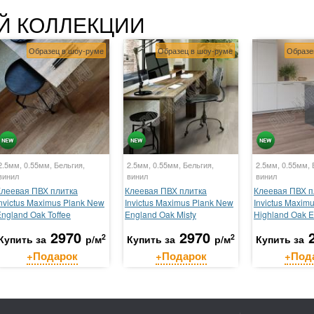
Й КОЛЛЕКЦИИ
Образец в шоу-руме
Образец в шоу-руме
Образе
2.5мм, 0.55мм, Бельгия,
2.5мм, 0.55мм, Бельгия,
2.5мм, 0.55мм, 
винил
винил
винил
Клеевая ПВХ плитка
Клеевая ПВХ плитка
Клеевая ПВХ п
nvictus Maximus Plank New
Invictus Maximus Plank New
Invictus Maxim
ngland Oak Toffee
England Oak Misty
Highland Oak 
2970
2970
2
2
Купить за
р/м
Купить за
р/м
Купить за
+Подарок
+Подарок
+Под