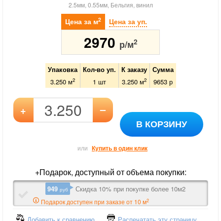
2.5мм, 0.55мм, Бельгия, винил
2
Цена за м
Цена за уп.
2970
2
р/м
Упаковка
Кол-во уп.
К заказу
Сумма
2
2
3.250 м
1
шт
3.250
м
9653
р
–
+
В КОРЗИНУ
или
Купить в один клик
+Подарок, доступный от объема покупки:
949
Скидка 10% при покупке более 10м2
руб
2
Подарок доступен при заказе от 10 м
Добавить к сравнению
Распечатать эту страницу