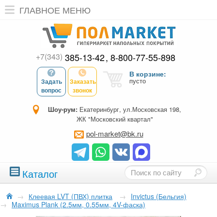
ГЛАВНОЕ МЕНЮ
+7(343)
385-13-42
8-800-77-55-898
В корзине:
пусто
Задать
Заказать
вопрос
звонок
Шоу-рум:
Екатеринбург, ул.Московская 198,
ЖК "Московский квартал"
pol-market@bk.ru
Каталог
→
Клеевая LVT (ПВХ) плитка
→
Invictus (Бельгия)
→
Maximus Plank (2.5мм, 0.55мм, 4V-фаска)