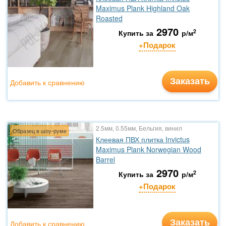
Maximus Plank Highland Oak
Roasted
2970
2
Купить за
р/м
+Подарок
Заказать
Добавить к сравнению
2.5мм, 0.55мм, Бельгия, винил
Образец в шоу-руме
Клеевая ПВХ плитка Invictus
Maximus Plank Norwegian Wood
Barrel
2970
2
Купить за
р/м
+Подарок
Заказать
Добавить к сравнению