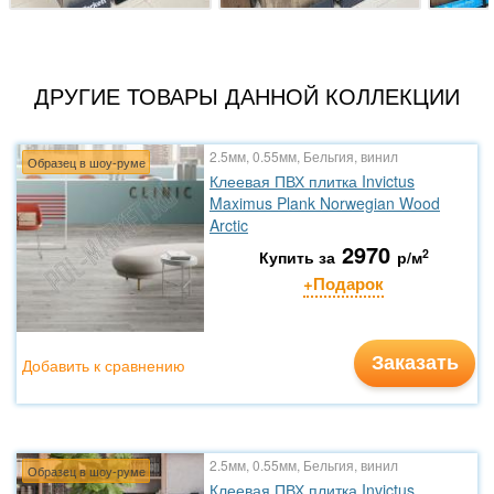
ДРУГИЕ ТОВАРЫ ДАННОЙ КОЛЛЕКЦИИ
2.5мм, 0.55мм, Бельгия, винил
Образец в шоу-руме
Клеевая ПВХ плитка Invictus
Maximus Plank Norwegian Wood
Arctic
2970
2
Купить за
р/м
+Подарок
Заказать
Добавить к сравнению
2.5мм, 0.55мм, Бельгия, винил
Образец в шоу-руме
Клеевая ПВХ плитка Invictus