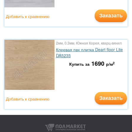
Заказать
Добавить к сравнению
2мм, 0.3мм, Южная Корея, кварц-винил
Клеевая пвх плитка Deart floor Lite
DA5235
1690
2
Купить за
р/м
Заказать
Добавить к сравнению