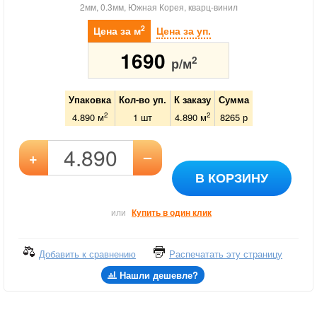
2мм, 0.3мм, Южная Корея, кварц-винил
2
Цена за м
Цена за уп.
1690
2
р/м
Упаковка
Кол-во уп.
К заказу
Сумма
2
2
4.890 м
1
шт
4.890
м
8265
р
–
+
В КОРЗИНУ
или
Купить в один клик
Добавить к сравнению
Распечатать эту страницу
Нашли дешевле?