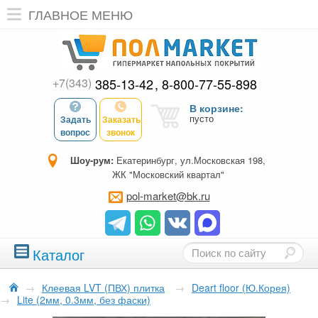
ГЛАВНОЕ МЕНЮ
+7(343)
385-13-42
8-800-77-55-898
В корзине:
пусто
Задать
Заказать
вопрос
звонок
Шоу-рум:
Екатеринбург, ул.Московская 198,
ЖК "Московский квартал"
pol-market@bk.ru
Каталог
→
Клеевая LVT (ПВХ) плитка
→
Deart floor (Ю.Корея)
→
Lite (2мм, 0.3мм, без фаски)