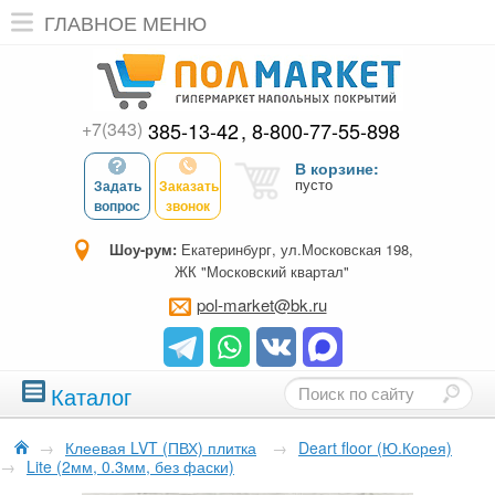
ГЛАВНОЕ МЕНЮ
+7(343)
385-13-42
8-800-77-55-898
В корзине:
пусто
Задать
Заказать
вопрос
звонок
Шоу-рум:
Екатеринбург, ул.Московская 198,
ЖК "Московский квартал"
pol-market@bk.ru
Каталог
→
Клеевая LVT (ПВХ) плитка
→
Deart floor (Ю.Корея)
→
Lite (2мм, 0.3мм, без фаски)