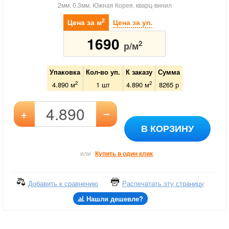
2мм, 0.3мм, Южная Корея, кварц-винил
2
Цена за м
Цена за уп.
1690
2
р/м
Упаковка
Кол-во уп.
К заказу
Сумма
2
2
4.890 м
1
шт
4.890
м
8265
р
–
+
В КОРЗИНУ
или
Купить в один клик
Добавить к сравнению
Распечатать эту страницу
Нашли дешевле?