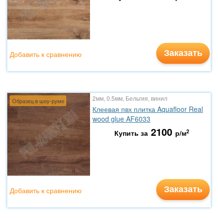
Заказать
Добавить к сравнению
2мм, 0.5мм, Бельгия, винил
Образец в шоу-руме
Клеевая пвх плитка Aquafloor Real
wood glue AF6033
2100
2
Купить за
р/м
Заказать
Добавить к сравнению