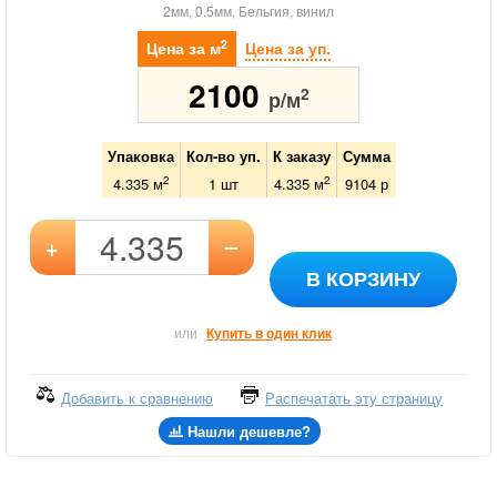
2мм, 0.5мм, Бельгия, винил
2
Цена за м
Цена за уп.
2100
2
р/м
Упаковка
Кол-во уп.
К заказу
Сумма
2
2
4.335 м
1
шт
4.335
м
9104
р
–
+
В КОРЗИНУ
или
Купить в один клик
Добавить к сравнению
Распечатать эту страницу
Нашли дешевле?