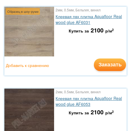
2мм, 0.5мм, Бельгия, винил
Образец в шоу-руме
Клеевая пвх плитка Aquafloor Real
wood glue AF6031
2100
2
Купить за
р/м
Заказать
Добавить к сравнению
2мм, 0.5мм, Бельгия, винил
Клеевая пвх плитка Aquafloor Real
wood glue AF6053
2100
2
Купить за
р/м