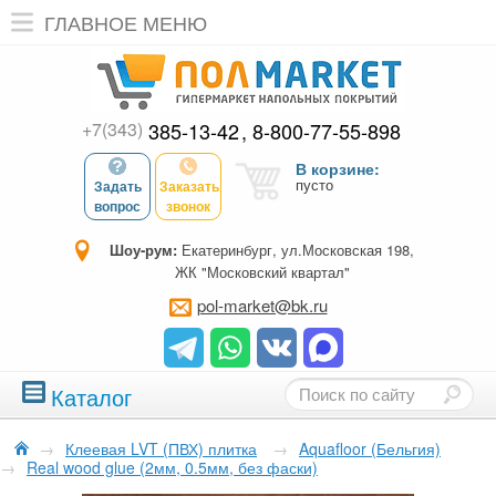
ГЛАВНОЕ МЕНЮ
+7(343)
385-13-42
8-800-77-55-898
В корзине:
пусто
Задать
Заказать
вопрос
звонок
Шоу-рум:
Екатеринбург, ул.Московская 198,
ЖК "Московский квартал"
pol-market@bk.ru
Каталог
→
Клеевая LVT (ПВХ) плитка
→
Aquafloor (Бельгия)
→
Real wood glue (2мм, 0.5мм, без фаски)