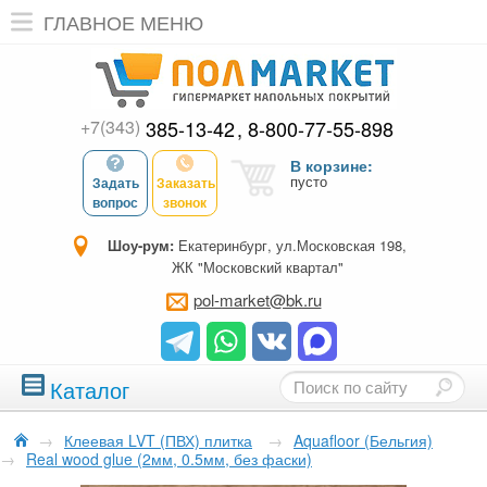
ГЛАВНОЕ МЕНЮ
+7(343)
385-13-42
8-800-77-55-898
В корзине:
пусто
Задать
Заказать
вопрос
звонок
Шоу-рум:
Екатеринбург, ул.Московская 198,
ЖК "Московский квартал"
pol-market@bk.ru
Каталог
→
Клеевая LVT (ПВХ) плитка
→
Aquafloor (Бельгия)
→
Real wood glue (2мм, 0.5мм, без фаски)