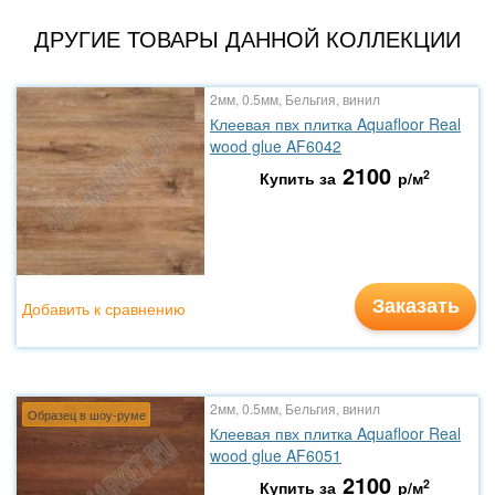
ДРУГИЕ ТОВАРЫ ДАННОЙ КОЛЛЕКЦИИ
2мм, 0.5мм, Бельгия, винил
Клеевая пвх плитка Aquafloor Real
wood glue AF6042
2100
2
Купить за
р/м
Заказать
Добавить к сравнению
2мм, 0.5мм, Бельгия, винил
Образец в шоу-руме
Клеевая пвх плитка Aquafloor Real
wood glue AF6051
2100
2
Купить за
р/м