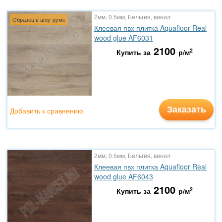
2мм, 0.5мм, Бельгия, винил
Образец в шоу-руме
Клеевая пвх плитка Aquafloor Real
wood glue AF6031
2100
2
Купить за
р/м
Заказать
Добавить к сравнению
2мм, 0.5мм, Бельгия, винил
Клеевая пвх плитка Aquafloor Real
wood glue AF6043
2100
2
Купить за
р/м