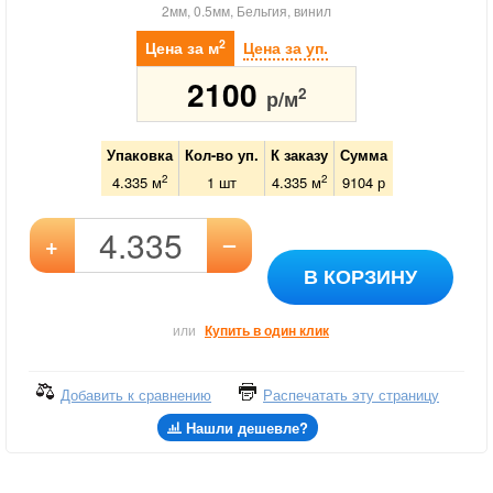
2мм, 0.5мм, Бельгия, винил
2
Цена за м
Цена за уп.
2100
2
р/м
Упаковка
Кол-во уп.
К заказу
Сумма
2
2
4.335 м
1
шт
4.335
м
9104
р
–
+
В КОРЗИНУ
или
Купить в один клик
Добавить к сравнению
Распечатать эту страницу
Нашли дешевле?