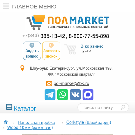
ГЛАВНОЕ МЕНЮ
+7(343)
385-13-42
8-800-77-55-898
В корзине:
пусто
Задать
Заказать
вопрос
звонок
Шоу-рум:
Екатеринбург, ул.Московская 198,
ЖК "Московский квартал"
pol-market@bk.ru
Каталог
→
Напольная пробка
→
Corkstyle (Швейцария)
→
Wood 10мм (замковая)