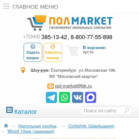
ГЛАВНОЕ МЕНЮ
+7(343)
385-13-42
8-800-77-55-898
В корзине:
пусто
Задать
Заказать
вопрос
звонок
Шоу-рум:
Екатеринбург, ул.Московская 198,
ЖК "Московский квартал"
pol-market@bk.ru
Каталог
→
Напольная пробка
→
Corkstyle (Швейцария)
→
Wood 10мм (замковая)