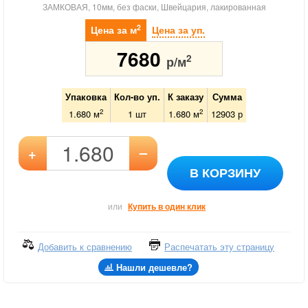
ЗАМКОВАЯ, 10мм, без фаски, Швейцария, лакированная
2
Цена за м
Цена за уп.
7680
2
р/м
Упаковка
Кол-во уп.
К заказу
Сумма
2
2
1.680 м
1
шт
1.680
м
12903
р
–
+
В КОРЗИНУ
или
Купить в один клик
Добавить к сравнению
Распечатать эту страницу
Нашли дешевле?