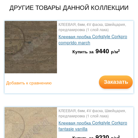
ДРУГИЕ ТОВАРЫ ДАННОЙ КОЛЛЕКЦИИ
КЛЕЕВАЯ, 6мм, 4V фаска, Швейцария,
предлакировка (1 слой лака)
Клеевая пробка Corkstyle Corkpro
comprido march
9440
2
Купить за
р/м
Заказать
Добавить к сравнению
КЛЕЕВАЯ, 6мм, 4V фаска, Швейцария,
предлакировка (1 слой лака)
Клеевая пробка Corkstyle Corkpro
fantasie vanilla
9330
2
Купить за
р/м