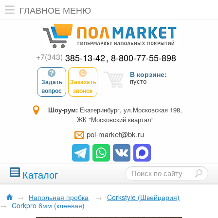
ГЛАВНОЕ МЕНЮ
+7(343)
385-13-42
8-800-77-55-898
В корзине:
пусто
Задать
Заказать
вопрос
звонок
Шоу-рум:
Екатеринбург, ул.Московская 198,
ЖК "Московский квартал"
pol-market@bk.ru
Каталог
→
Напольная пробка
→
Corkstyle (Швейцария)
→
Corkpro 6мм (клеевая)