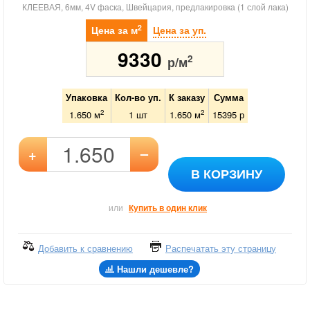
КЛЕЕВАЯ, 6мм, 4V фаска, Швейцария, предлакировка (1 слой лака)
2
Цена за м
Цена за уп.
9330
2
р/м
Упаковка
Кол-во уп.
К заказу
Сумма
2
2
1.650 м
1
шт
1.650
м
15395
р
–
+
В КОРЗИНУ
или
Купить в один клик
Добавить к сравнению
Распечатать эту страницу
Нашли дешевле?