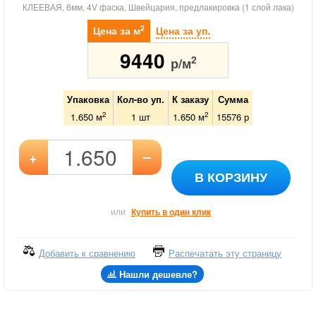
КЛЕЕВАЯ, 6мм, 4V фаска, Швейцария, предлакировка (1 слой лака)
2
Цена за м
Цена за уп.
9440
2
р/м
Упаковка
Кол-во уп.
К заказу
Сумма
2
2
1.650 м
1
шт
1.650
м
15576
р
–
+
В КОРЗИНУ
или
Купить в один клик
Добавить к сравнению
Распечатать эту страницу
Нашли дешевле?