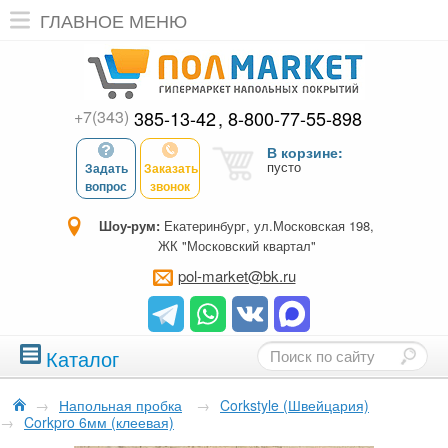
ГЛАВНОЕ МЕНЮ
+7(343)
385-13-42
8-800-77-55-898
В корзине:
пусто
Задать
Заказать
вопрос
звонок
Шоу-рум:
Екатеринбург, ул.Московская 198,
ЖК "Московский квартал"
pol-market@bk.ru
Каталог
→
Напольная пробка
→
Corkstyle (Швейцария)
→
Corkpro 6мм (клеевая)