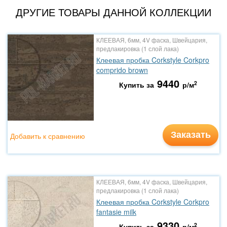
ДРУГИЕ ТОВАРЫ ДАННОЙ КОЛЛЕКЦИИ
КЛЕЕВАЯ, 6мм, 4V фаска, Швейцария,
предлакировка (1 слой лака)
Клеевая пробка Corkstyle Corkpro
comprido brown
9440
2
Купить за
р/м
Заказать
Добавить к сравнению
КЛЕЕВАЯ, 6мм, 4V фаска, Швейцария,
предлакировка (1 слой лака)
Клеевая пробка Corkstyle Corkpro
fantasie milk
9330
2
Купить за
р/м