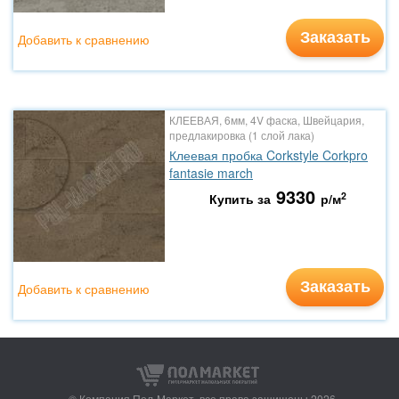
Заказать
Добавить к сравнению
КЛЕЕВАЯ, 6мм, 4V фаска, Швейцария,
предлакировка (1 слой лака)
Клеевая пробка Corkstyle Corkpro
fantasie march
9330
2
Купить за
р/м
Заказать
Добавить к сравнению
© Компания Пол-Маркет,
все права защищены 2026.