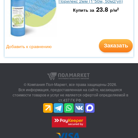
Порилекс 2мм (1*50м, 50м2/уп)
23.8
2
Купить за
р/м
Заказать
Добавить к сравнению
© Компания Пол-Маркет,
все права защищены 2026.
Вся информация, предоставленная на сайте, касающаяся
стоимости товаров и услуг не является офертой определяемой в
ст.437 ГК РФ.