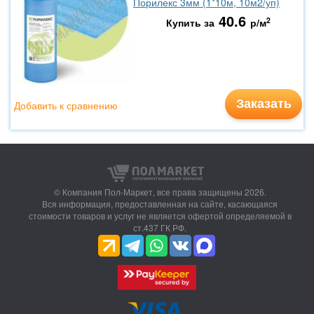
Порилекс 3мм (1*10м, 10м2/уп)
40.6
2
Купить за
р/м
Заказать
Добавить к сравнению
© Компания Пол-Маркет,
все права защищены 2026.
Вся информация, предоставленная на сайте, касающаяся
стоимости товаров и услуг не является офертой определяемой в
ст.437 ГК РФ.