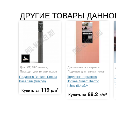
ДРУГИЕ ТОВАРЫ ДАННО
Для LVT, SPC плитки,
Для ламината и паркета,
Подходит для теплых полов
Подходит для теплых полов
Подложка Bonkeel Secura
Подложка-гармошка
Base 1мм (6м2/уп)
Bonkeel Smart Thermo
1.8мм (8.4м2/уп)
(
119
2
Купить за
р/м
88.2
2
Купить за
р/м