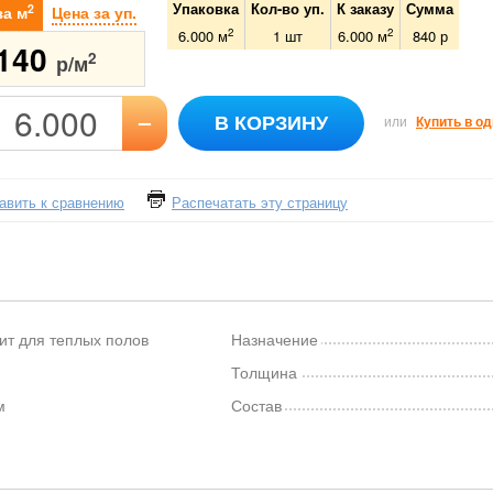
Упаковка
Кол-во уп.
К заказу
Сумма
2
за м
Цена за уп.
2
2
6.000 м
1
шт
6.000
м
840
р
140
2
р/м
–
В КОРЗИНУ
или
Купить в од
авить к сравнению
Распечатать эту страницу
ит для теплых полов
Назначение
Толщина
м
Состав