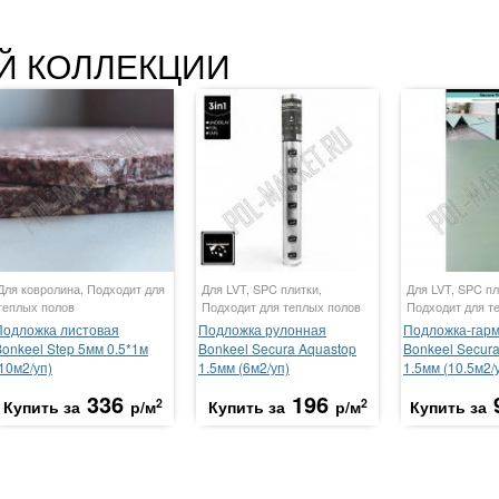
Й КОЛЛЕКЦИИ
Для ковролина, Подходит для
Для LVT, SPC плитки,
Для LVT, SPC пл
теплых полов
Подходит для теплых полов
Подходит для т
Подложка листовая
Подложка рулонная
Подложка-гар
Bonkeel Step 5мм 0.5*1м
Bonkeel Secura Aquastop
Bonkeel Secur
10м2/уп)
1.5мм (6м2/уп)
1.5мм (10.5м2/
336
196
2
2
Купить за
р/м
Купить за
р/м
Купить за