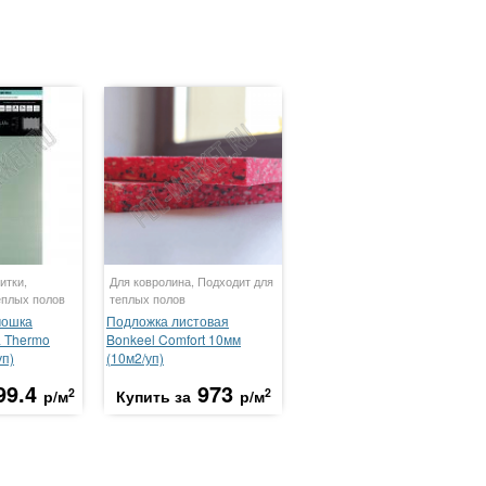
итки,
Для ковролина, Подходит для
еплых полов
теплых полов
мошка
Подложка листовая
a Thermo
Bonkeel Comfort 10мм
уп)
(10м2/уп)
99.4
973
2
2
р/м
Купить за
р/м