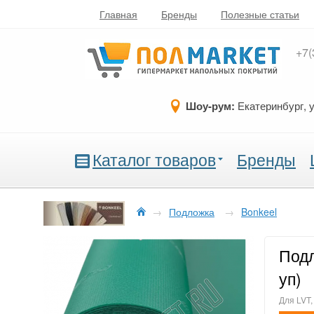
Главная
Бренды
Полезные статьи
+7(
Шоу-рум:
Екатеринбург, 
Каталог товаров
Бренды
→
Подложка
→
Bonkeel
Подл
уп)
Для LVT,