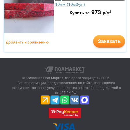
10мм (10м2/уп)
973
2
Купить за
р/м
Заказать
Добавить к сравнению
© Компания Пол-Маркет,
все права защищены 2026.
Вся информация, предоставленная на сайте, касающаяся
стоимости товаров и услуг не является офертой определяемой в
ст.437 ГК РФ.