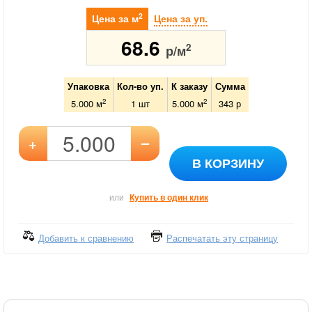
2
Цена за м
Цена за уп.
68.6
2
р/м
Упаковка
Кол-во уп.
К заказу
Сумма
2
2
5.000 м
1
шт
5.000
м
343
р
–
+
В КОРЗИНУ
или
Купить в один клик
Добавить к сравнению
Распечатать эту страницу