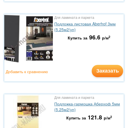
Для ламината и паркета
Подложка листовая Aberhof 3мм
(5.25м2/уп)
96.6
2
Купить за
р/м
Заказать
Добавить к сравнению
Для ламината и паркета
Подложка-гармошка Аберхоф 5мм
(5.25м2/уп)
121.8
2
Купить за
р/м