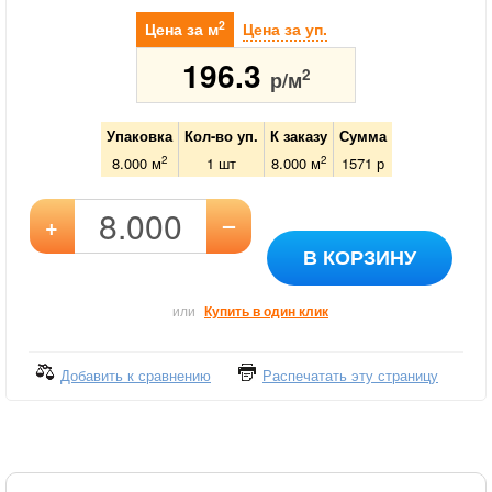
2
Цена за м
Цена за уп.
196.3
2
р/м
Упаковка
Кол-во уп.
К заказу
Сумма
2
2
8.000 м
1
шт
8.000
м
1571
р
–
+
В КОРЗИНУ
или
Купить в один клик
Добавить к сравнению
Распечатать эту страницу