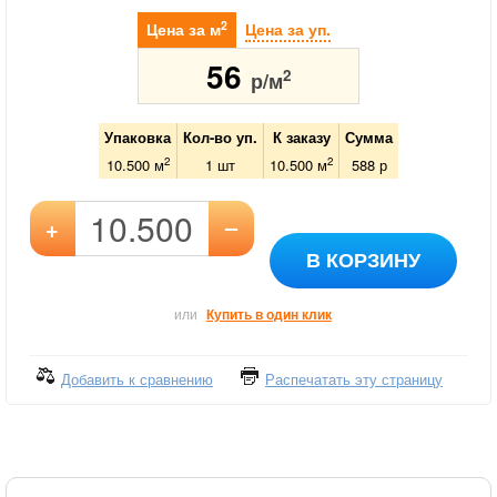
2
Цена за м
Цена за уп.
56
2
р/м
Упаковка
Кол-во уп.
К заказу
Сумма
2
2
10.500 м
1
шт
10.500
м
588
р
–
+
В КОРЗИНУ
или
Купить в один клик
Добавить к сравнению
Распечатать эту страницу