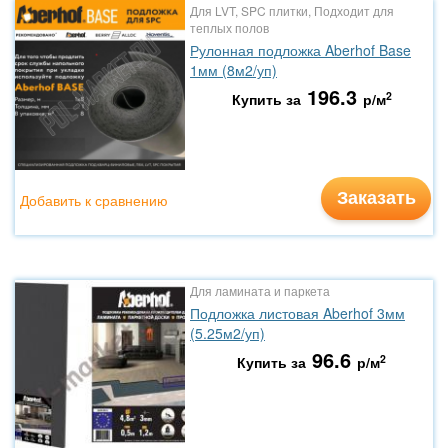
Для LVT, SPC плитки, Подходит для
теплых полов
Рулонная подложка Aberhof Base
1мм (8м2/уп)
196.3
2
Купить за
р/м
Заказать
Добавить к сравнению
Для ламината и паркета
Подложка листовая Aberhof 3мм
(5.25м2/уп)
96.6
2
Купить за
р/м