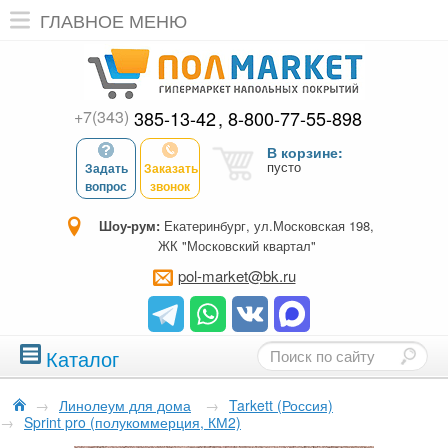
ГЛАВНОЕ МЕНЮ
+7(343)
385-13-42
8-800-77-55-898
В корзине:
пусто
Задать
Заказать
вопрос
звонок
Шоу-рум:
Екатеринбург, ул.Московская 198,
ЖК "Московский квартал"
pol-market@bk.ru
Каталог
→
Линолеум для дома
→
Tarkett (Россия)
→
Sprint pro (полукоммерция, КМ2)