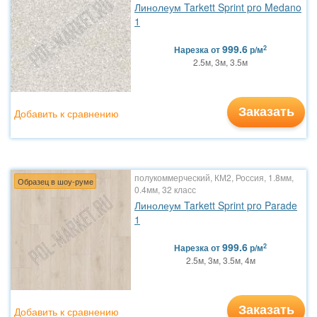
Линолеум Tarkett Sprint pro Medano
1
999.6
2
Нарезка
от
р/м
2.5м, 3м, 3.5м
Заказать
Добавить к сравнению
полукоммерческий, КМ2, Россия, 1.8мм,
Образец в шоу-руме
0.4мм, 32 класс
Линолеум Tarkett Sprint pro Parade
1
999.6
2
Нарезка
от
р/м
2.5м, 3м, 3.5м, 4м
Заказать
Добавить к сравнению