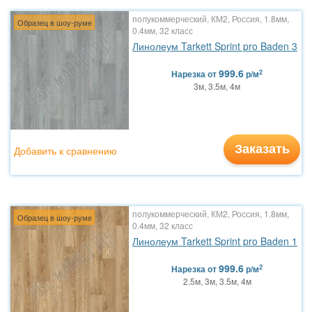
полукоммерческий, КМ2, Россия, 1.8мм,
Образец в шоу-руме
0.4мм, 32 класс
Линолеум Tarkett Sprint pro Baden 3
999.6
2
Нарезка
от
р/м
3м, 3.5м, 4м
Заказать
Добавить к сравнению
полукоммерческий, КМ2, Россия, 1.8мм,
Образец в шоу-руме
0.4мм, 32 класс
Линолеум Tarkett Sprint pro Baden 1
999.6
2
Нарезка
от
р/м
2.5м, 3м, 3.5м, 4м