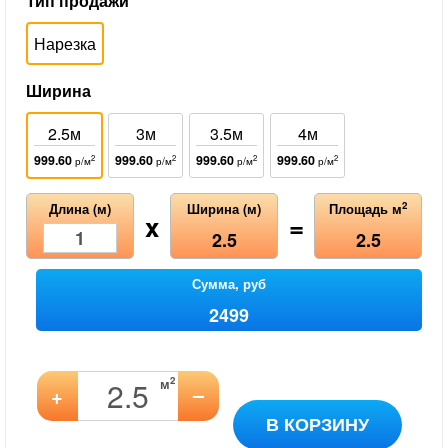
Тип продажи
Нарезка
Ширина
2.5м
3м
3.5м
4м
999.60
999.60
999.60
999.60
2
2
2
2
р/м
р/м
р/м
р/м
2
Длина (м)
Ширина (м)
Площадь м
x
=
2.5
2.5
Сумма, руб
2499
2
м
–
+
В КОРЗИНУ