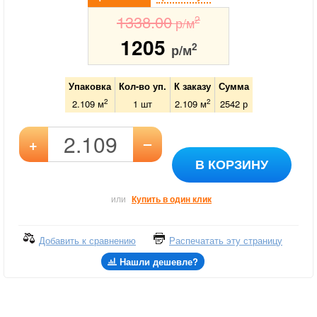
1338.00
2
р/м
1205
2
р/м
Упаковка
Кол-во уп.
К заказу
Сумма
2
2
2.109 м
1
шт
2.109
м
2542
р
–
+
В КОРЗИНУ
или
Купить в один клик
Добавить к сравнению
Распечатать эту страницу
Нашли дешевле?