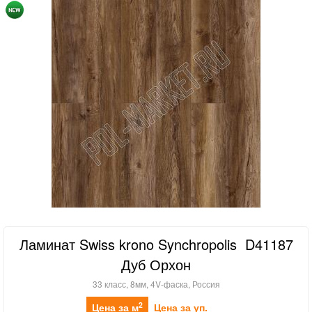
Ламинат Swiss krono Synchropolis D41187
Дуб Орхон
33 класс, 8мм, 4V-фаска, Россия
2
Цена за м
Цена за уп.