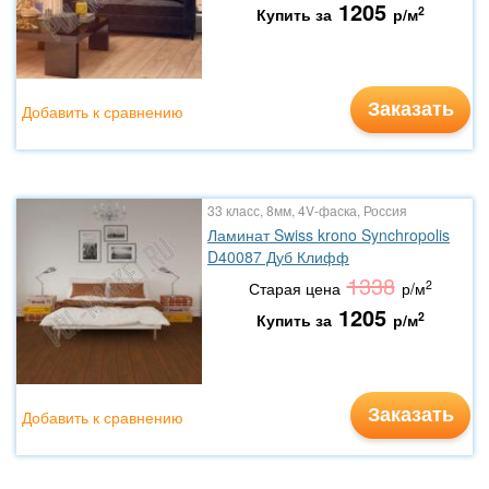
1205
2
Купить за
р/м
Заказать
Добавить к сравнению
33 класс, 8мм, 4V-фаска, Россия
Ламинат Swiss krono Synchropolis
D40087 Дуб Клифф
1338
2
Старая цена
р/м
1205
2
Купить за
р/м
Заказать
Добавить к сравнению