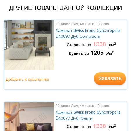
ДРУГИЕ ТОВАРЫ ДАННОЙ КОЛЛЕКЦИИ
33 класс, 8мм, 4V-фаска, Россия
Ламинат Swiss krono Synchropolis
D40097 Дуб Сентимент
1338
2
Старая цена
р/м
1205
2
Купить за
р/м
Заказать
Добавить к сравнению
33 класс, 8мм, 4V-фаска, Россия
Ламинат Swiss krono Synchropolis
D40077 Дуб Юнити
1338
2
Старая цена
р/м