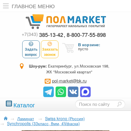
ГЛАВНОЕ МЕНЮ
+7(343)
385-13-42
8-800-77-55-898
В корзине:
пусто
Задать
Заказать
вопрос
звонок
Шоу-рум:
Екатеринбург, ул.Московская 198,
ЖК "Московский квартал"
pol-market@bk.ru
Каталог
→
Ламинат
→
Swiss krono (Россия)
→
Synchropolis (33класс, 8мм, 4Vфаска)