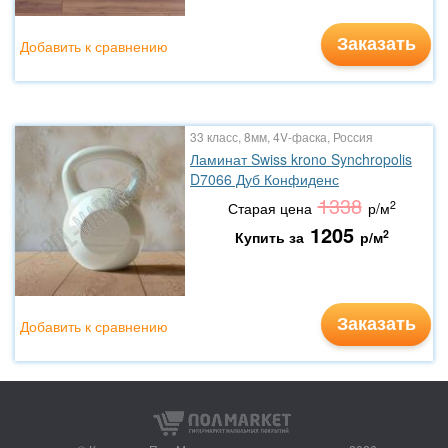
Заказать
Добавить к сравнению
33 класс, 8мм, 4V-фаска, Россия
Ламинат Swiss krono Synchropolis
D7066 Дуб Конфиденс
1338
2
Старая цена
р/м
1205
2
Купить за
р/м
Заказать
Добавить к сравнению