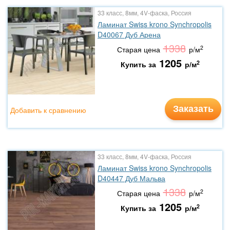
33 класс, 8мм, 4V-фаска, Россия
Ламинат Swiss krono Synchropolis
D40067 Дуб Арена
1338
2
Старая цена
р/м
1205
2
Купить за
р/м
Заказать
Добавить к сравнению
33 класс, 8мм, 4V-фаска, Россия
Ламинат Swiss krono Synchropolis
D40447 Дуб Мальва
1338
2
Старая цена
р/м
1205
2
Купить за
р/м