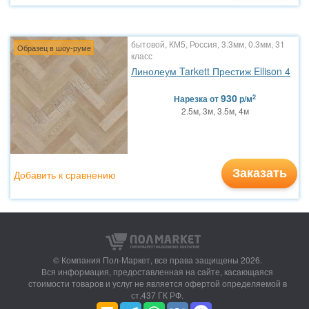
бытовой, КМ5, Россия, 3.3мм, 0.3мм, 31
Образец в шоу-руме
класс
Линолеум Tarkett Престиж Ellison 4
930
2
Нарезка
от
р/м
2.5м, 3м, 3.5м, 4м
Заказать
Добавить к сравнению
© Компания Пол-Маркет,
все права защищены 2026.
Вся информация, предоставленная на сайте, касающаяся
стоимости товаров и услуг не является офертой определяемой в
ст.437 ГК РФ.