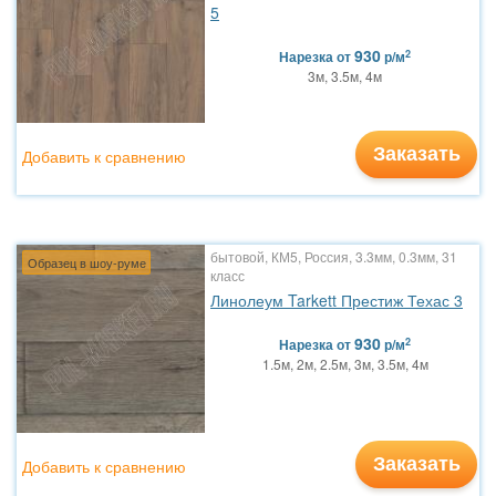
5
930
2
Нарезка
от
р/м
3м, 3.5м, 4м
Заказать
Добавить к сравнению
бытовой, КМ5, Россия, 3.3мм, 0.3мм, 31
Образец в шоу-руме
класс
Линолеум Tarkett Престиж Техас 3
930
2
Нарезка
от
р/м
1.5м, 2м, 2.5м, 3м, 3.5м, 4м
Заказать
Добавить к сравнению