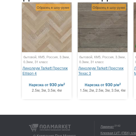
Образец в шоу-руме
Образец в шоу-руме
бытовой, КМ5, Россия, 3.3мм,
бытовой, КМ5, Россия, 3.3мм,
0.3мм, 31 класс
0.3мм, 31 класс
Линолеум Tarkett Престиж
Линолеум Tarkett Престиж
Ellison 4
Техас 3
M
930
930
2
2
Нарезка
от
р/м
Нарезка
от
р/м
2.5м, 3м, 3.5м, 4м
1.5м, 2м, 2.5м, 3м, 3.5м, 4м
2142
Ламинат
Клеевая LVT (ПВХ) пл
© Компания Пол-Маркет,