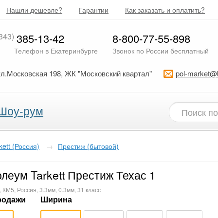
Нашли дешевле?
Гарантии
Как заказать и оплатить?
343)
385-13-42
8-800-77-55-898
Телефон в Екатеринбурге
Звонок по России бесплатный
ул.Московская 198, ЖК "Московский квартал"
pol-market@
Шоу-рум
kett (Россия)
→
Престиж (бытовой)
леум Tarkett Престиж Техас 1
 КМ5, Россия, 3.3мм, 0.3мм, 31 класс
родажи
Ширина