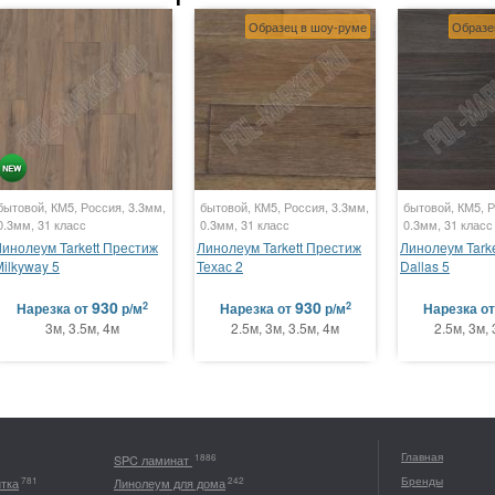
Образец в шоу-руме
Образе
бытовой, КМ5, Россия, 3.3мм,
бытовой, КМ5, Россия, 3.3мм,
бытовой, КМ5, Р
0.3мм, 31 класс
0.3мм, 31 класс
0.3мм, 31 класс
Линолеум Tarkett Престиж
Линолеум Tarkett Престиж
Линолеум Tark
ilkyway 5
Техас 2
Dallas 5
930
930
2
2
Нарезка
от
р/м
Нарезка
от
р/м
Нарезка
о
3м, 3.5м, 4м
2.5м, 3м, 3.5м, 4м
2.5м, 3м, 
Главная
1886
SPC ламинат
Бренды
781
242
итка
Линолеум для дома