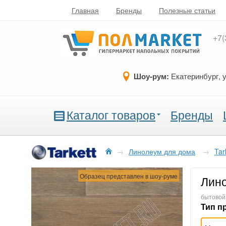
Главная
Бренды
Полезные статьи
+7(
Шоу-рум:
Екатеринбург, 
Каталог товаров
Бренды
→
Линолеум для дома
→
Tar
Образец представлен в шоу-руме
Лино
бытовой,
Тип п