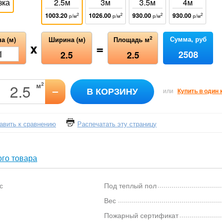
зка
2.5м
3м
3.5м
4м
1003.20
1026.00
930.00
930.00
2
2
2
2
р/м
р/м
р/м
р/м
Сумма, руб
2
а (м)
Ширина (м)
Площадь м
x
=
2508
2.5
2.5
2
м
–
В КОРЗИНУ
или
Купить в один 
авить к сравнению
Распечатать эту страницу
го товара
с
Под теплый пол
Вес
Пожарный сертификат