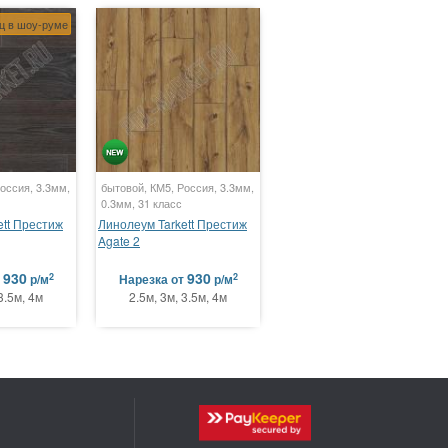
ц в шоу-руме
оссия, 3.3мм,
бытовой, КМ5, Россия, 3.3мм,
0.3мм, 31 класс
ett Престиж
Линолеум Tarkett Престиж
Agate 2
930
930
2
2
т
р/м
Нарезка
от
р/м
3.5м, 4м
2.5м, 3м, 3.5м, 4м