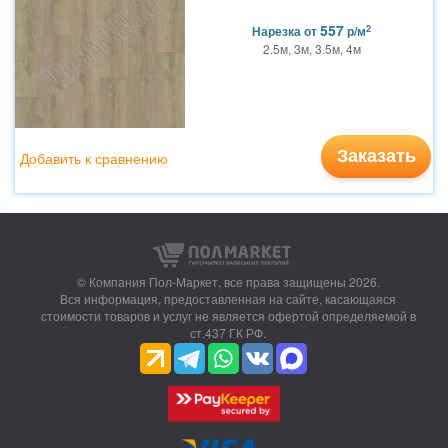
557
2
Нарезка
от
р/м
2.5м, 3м, 3.5м, 4м
Заказать
Добавить к сравнению
© Компания Пол-Маркет,
все права защищены 2026.
Вся информация, предоставленная на сайте, касающаяся
стоимости товаров и услуг не является офертой определяемой в
ст.437 ГК РФ.