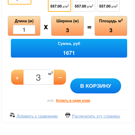
557.00
557.00
557.00
2
2
2
р/м
р/м
р/м
2
Длина (м)
Ширина (м)
Площадь м
x
=
3
3
Сумма, руб
1671
2
м
–
+
В КОРЗИНУ
или
Купить в один клик
Добавить к сравнению
Распечатать эту страницу