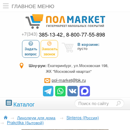
ГЛАВНОЕ МЕНЮ
+7(343)
385-13-42
8-800-77-55-898
В корзине:
пусто
Задать
Заказать
вопрос
звонок
Шоу-рум:
Екатеринбург, ул.Московская 198,
ЖК "Московский квартал"
pol-market@bk.ru
Каталог
→
Линолеум для дома
→
Sinteros (Россия)
→
Prakctika (бытовой)