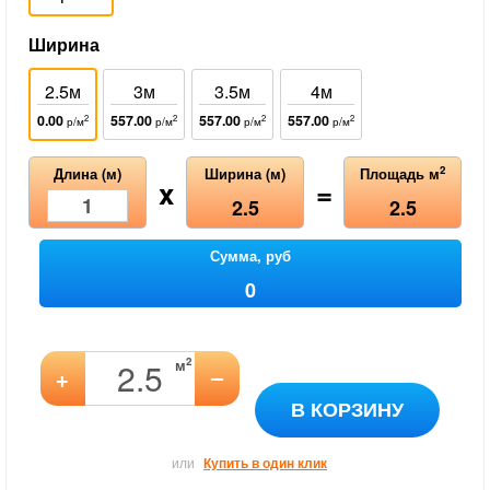
Ширина
2.5м
3м
3.5м
4м
0.00
557.00
557.00
557.00
2
2
2
2
р/м
р/м
р/м
р/м
2
Длина (м)
Ширина (м)
Площадь м
x
=
2.5
2.5
Сумма, руб
0
2
м
–
+
В КОРЗИНУ
или
Купить в один клик