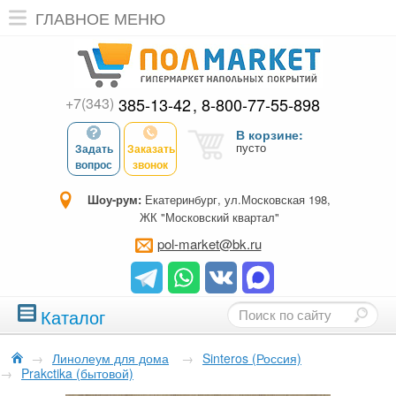
ГЛАВНОЕ МЕНЮ
+7(343)
385-13-42
8-800-77-55-898
В корзине:
пусто
Задать
Заказать
вопрос
звонок
Шоу-рум:
Екатеринбург, ул.Московская 198,
ЖК "Московский квартал"
pol-market@bk.ru
Каталог
→
Линолеум для дома
→
Sinteros (Россия)
→
Prakctika (бытовой)