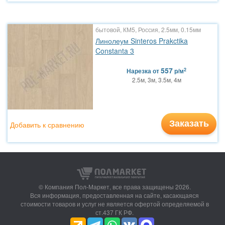
бытовой, КМ5, Россия, 2.5мм, 0.15мм
Линолеум Sinteros Prakctika
Constanta 3
557
2
Нарезка
от
р/м
2.5м, 3м, 3.5м, 4м
Заказать
Добавить к сравнению
© Компания Пол-Маркет,
все права защищены 2026.
Вся информация, предоставленная на сайте, касающаяся
стоимости товаров и услуг не является офертой определяемой в
ст.437 ГК РФ.