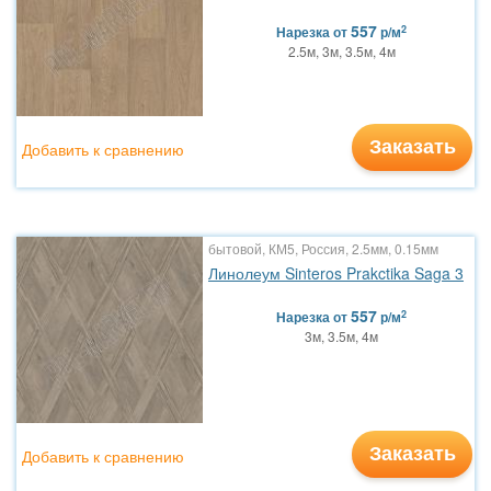
557
2
Нарезка
от
р/м
2.5м, 3м, 3.5м, 4м
Заказать
Добавить к сравнению
бытовой, КМ5, Россия, 2.5мм, 0.15мм
Линолеум Sinteros Prakctika Saga 3
557
2
Нарезка
от
р/м
3м, 3.5м, 4м
Заказать
Добавить к сравнению