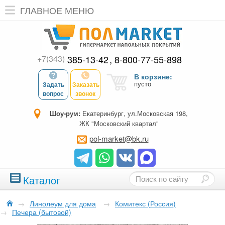
ГЛАВНОЕ МЕНЮ
+7(343)
385-13-42
8-800-77-55-898
В корзине:
пусто
Задать
Заказать
вопрос
звонок
Шоу-рум:
Екатеринбург, ул.Московская 198,
ЖК "Московский квартал"
pol-market@bk.ru
Каталог
→
Линолеум для дома
→
Комитекс (Россия)
→
Печера (бытовой)