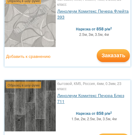
Образец в шоу-руме
класс
Линолеум Комитекс Печера Флейта
393
858
2
Нарезка
от
р/м
2.5м, 3м, 3.5м, 4м
Заказать
Добавить к сравнению
бытовой, КМ5, Россия, 4мм, 0.3мм, 23
Образец в шоу-руме
класс
Линолеум Комитекс Печора Блюз
711
858
2
Нарезка
от
р/м
1.5м, 2м, 2.5м, 3м, 3.5м, 4м