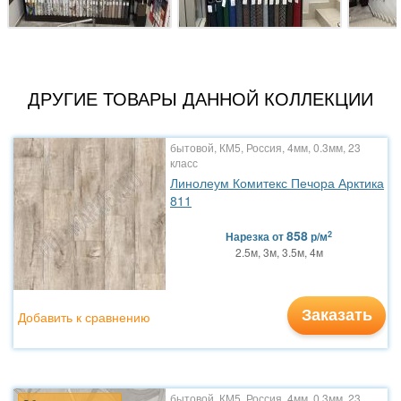
ДРУГИЕ ТОВАРЫ ДАННОЙ КОЛЛЕКЦИИ
бытовой, КМ5, Россия, 4мм, 0.3мм, 23
класс
Линолеум Комитекс Печора Арктика
811
858
2
Нарезка
от
р/м
2.5м, 3м, 3.5м, 4м
Заказать
Добавить к сравнению
бытовой, КМ5, Россия, 4мм, 0.3мм, 23