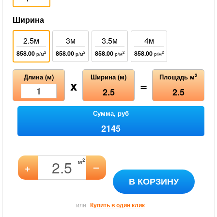
Ширина
2.5м
3м
3.5м
4м
858.00
858.00
858.00
858.00
2
2
2
2
р/м
р/м
р/м
р/м
2
Длина (м)
Ширина (м)
Площадь м
x
=
2.5
2.5
Сумма, руб
2145
2
м
–
+
В КОРЗИНУ
или
Купить в один клик