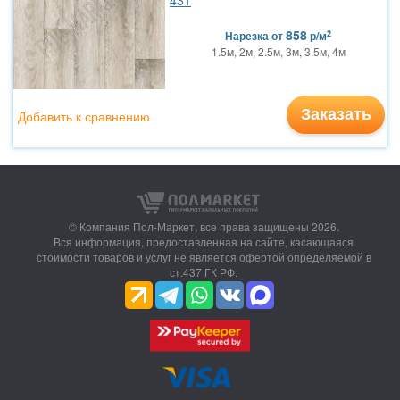
431
858
2
Нарезка
от
р/м
1.5м, 2м, 2.5м, 3м, 3.5м, 4м
Заказать
Добавить к сравнению
© Компания Пол-Маркет,
все права защищены 2026.
Вся информация, предоставленная на сайте, касающаяся
стоимости товаров и услуг не является офертой определяемой в
ст.437 ГК РФ.