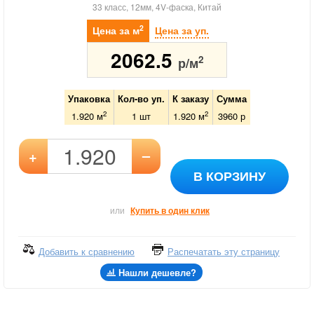
33 класс, 12мм, 4V-фаска, Китай
2
Цена за м
Цена за уп.
2062.5
2
р/м
Упаковка
Кол-во уп.
К заказу
Сумма
2
2
1.920 м
1
шт
1.920
м
3960
р
–
+
В КОРЗИНУ
или
Купить в один клик
Добавить к сравнению
Распечатать эту страницу
Нашли дешевле?