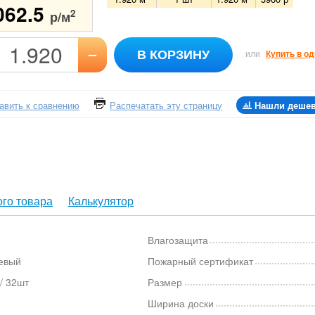
062.5
2
р/м
–
В КОРЗИНУ
или
Купить в од
авить к сравнению
Распечатать эту страницу
Нашли деше
го товара
Калькулятор
Влагозащита
евый
Пожарный сертификат
/ 32шт
Размер
Ширина доски