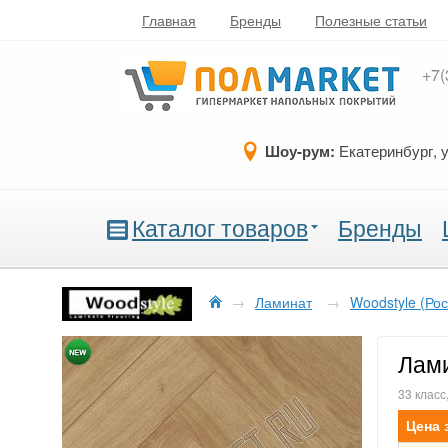
Главная
Бренды
Полезные статьи
+7(
Шоу-рум:
Екатеринбург, 
Каталог товаров
Бренды
→
Ламинат
→
Woodstyle (Рос
Лами
33 класс
Цена 