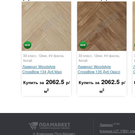
33 класс, 12мм, 4V-фаска,
33 класс, 12мм, 4V-фаска,
Китай
Китай
Ламинат Woodstyle
Ламинат Woodstyle
CrossBow 134 Дуб Мар
CrossBow 135 Дуб Окасо
2062.5
2062.5
Купить за
р/
Купить за
р/
2
2
м
м
2142
Ламинат
Клеевая LVT (ПВХ) пл
© Компания Пол-Маркет,