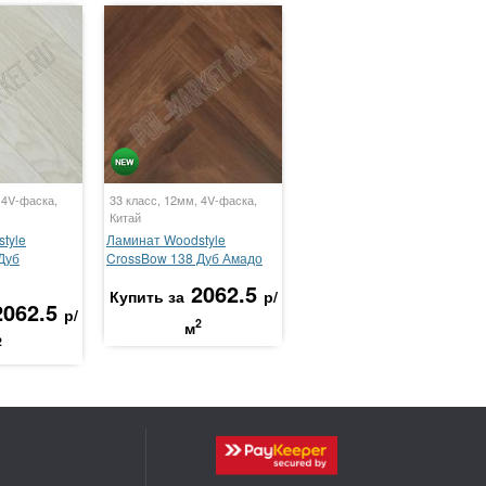
 4V-фаска,
33 класс, 12мм, 4V-фаска,
Китай
tyle
Ламинат Woodstyle
Дуб
CrossBow 138 Дуб Амадо
2062.5
Купить за
р/
2062.5
р/
2
м
2