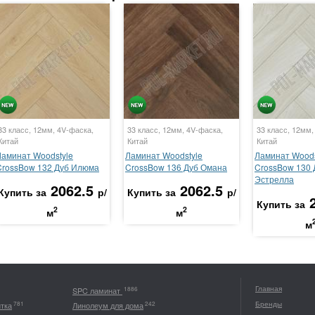
33 класс, 12мм, 4V-фаска,
33 класс, 12мм, 4V-фаска,
33 класс, 12мм,
Китай
Китай
Китай
Ламинат Woodstyle
Ламинат Woodstyle
Ламинат Woods
CrossBow 132 Дуб Илюма
CrossBow 136 Дуб Омана
CrossBow 130 
Эстрелла
2062.5
2062.5
Купить за
р/
Купить за
р/
Купить за
2
2
м
м
м
Главная
1886
SPC ламинат
Бренды
781
242
итка
Линолеум для дома