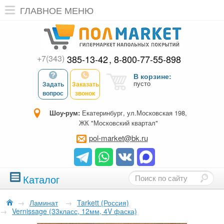
ГЛАВНОЕ МЕНЮ
+7(343)
385-13-42
8-800-77-55-898
В корзине:
пусто
Задать
Заказать
вопрос
звонок
Шоу-рум:
Екатеринбург, ул.Московская 198,
ЖК "Московский квартал"
pol-market@bk.ru
Каталог
→
Ламинат
→
Tarkett (Россия)
→
Vernissage (33класс, 12мм, 4V фаска)