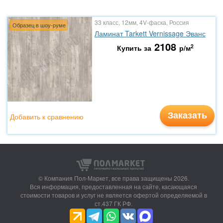
33 класс, 12мм, 4V-фаска, Россия
Образец в шоу-руме
Ламинат Tarkett Vernissage Эванс
2108
2
Купить за
р/м
Заказать
Добавить к сравнению
© Компания Пол-Маркет,
все права защищены 2026.
Вся информация, предоставленная на сайте, касающаяся
стоимости товаров и услуг не является офертой определяемой в
ст.437 ГК РФ.