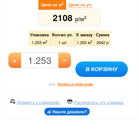
2
Цена за м
Цена за уп.
2108
2
р/м
Упаковка
Кол-во уп.
К заказу
Сумма
2
2
1.253 м
1
шт
1.253
м
2642
р
–
+
В КОРЗИНУ
или
Купить в один клик
Добавить к сравнению
Распечатать эту страницу
Нашли дешевле?