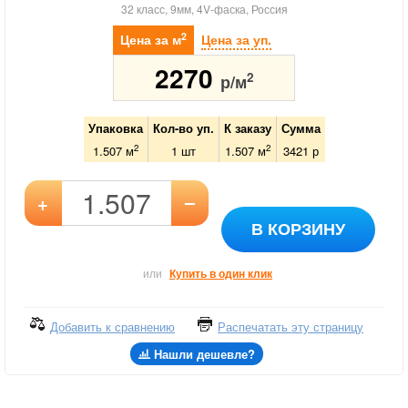
32 класс, 9мм, 4V-фаска, Россия
2
Цена за м
Цена за уп.
2270
2
р/м
Упаковка
Кол-во уп.
К заказу
Сумма
2
2
1.507 м
1
шт
1.507
м
3421
р
–
+
В КОРЗИНУ
или
Купить в один клик
Добавить к сравнению
Распечатать эту страницу
Нашли дешевле?