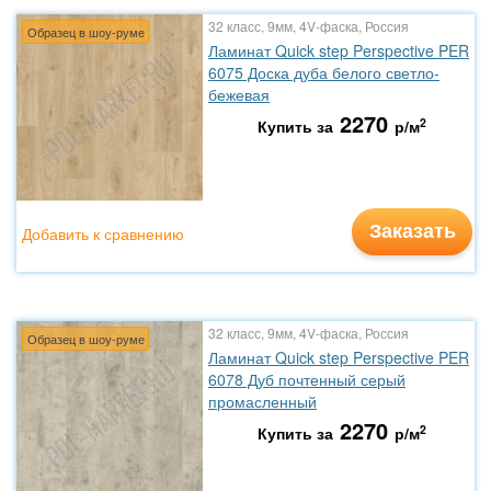
32 класс, 9мм, 4V-фаска, Россия
Образец в шоу-руме
Ламинат Quick step Perspective PER
6075 Доска дуба белого светло-
бежевая
2270
2
Купить за
р/м
Заказать
Добавить к сравнению
32 класс, 9мм, 4V-фаска, Россия
Образец в шоу-руме
Ламинат Quick step Perspective PER
6078 Дуб почтенный серый
промасленный
2270
2
Купить за
р/м