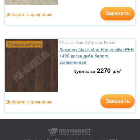
Заказать
Добавить к сравнению
32 класс, 9мм, 4V-фаска, Россия
Образец в шоу-руме
Ламинат Quick step Perspective PER
1496 доска дуба белого
затемненная
2270
2
Купить за
р/м
Заказать
Добавить к сравнению