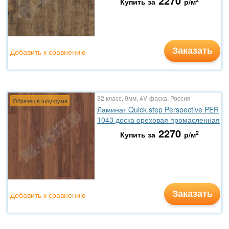
2270
Купить за
р/м
Заказать
Добавить к сравнению
32 класс, 9мм, 4V-фаска, Россия
Образец в шоу-руме
Ламинат Quick step Perspective PER
1043 доска ореховая промасленная
2270
2
Купить за
р/м
Заказать
Добавить к сравнению