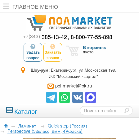
ГЛАВНОЕ МЕНЮ
+7(343)
385-13-42
8-800-77-55-898
В корзине:
пусто
Задать
Заказать
вопрос
звонок
Шоу-рум:
Екатеринбург, ул.Московская 198,
ЖК "Московский квартал"
pol-market@bk.ru
Каталог
→
Ламинат
→
Quick step (Россия)
→
Perspective (32класс, 9мм, 4Vфаска)