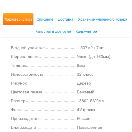
Характеристики
Описание
Доставка
Хранение купленного товара
Квик степ в шоу-руме
Калькулятор
В одной упаковке
1.507м2 / 7шт
Ширина доски
Узкая (до 160мм)
Толщина
9мм
Износостойкость
32 класс
Рисунок
Дерево
Цветовая гамма
Бежевый
Размер
1380*156*9мм
Фаска
4V-фаска
Производитель
Россия
Влагозащита
Повышенная