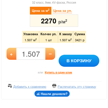
32 класс, 9мм, 4V-фаска, Россия
2
Цена за м
Цена за уп.
2270
2
р/м
Упаковка
Кол-во уп.
К заказу
Сумма
2
2
1.507 м
1
шт
1.507
м
3421
р
–
+
В КОРЗИНУ
или
Купить в один клик
Добавить к сравнению
Распечатать эту страницу
Нашли дешевле?