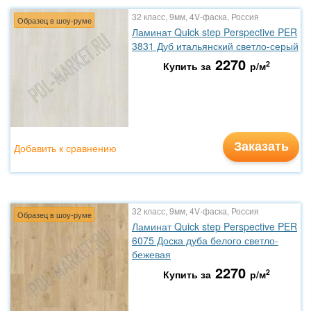
32 класс, 9мм, 4V-фаска, Россия
Образец в шоу-руме
Ламинат Quick step Perspective PER
3831 Дуб итальянский светло-серый
2270
2
Купить за
р/м
Заказать
Добавить к сравнению
32 класс, 9мм, 4V-фаска, Россия
Образец в шоу-руме
Ламинат Quick step Perspective PER
6075 Доска дуба белого светло-
бежевая
2270
2
Купить за
р/м