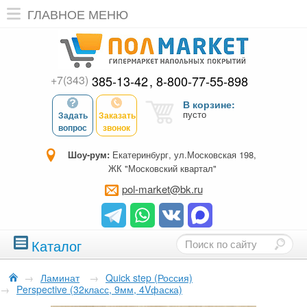
ГЛАВНОЕ МЕНЮ
+7(343)
385-13-42
8-800-77-55-898
В корзине:
пусто
Задать
Заказать
вопрос
звонок
Шоу-рум:
Екатеринбург, ул.Московская 198,
ЖК "Московский квартал"
pol-market@bk.ru
Каталог
→
Ламинат
→
Quick step (Россия)
→
Perspective (32класс, 9мм, 4Vфаска)