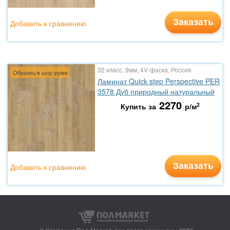
Заказать
Добавить к сравнению
32 класс, 9мм, 4V-фаска, Россия
Образец в шоу-руме
Ламинат Quick step Perspective PER
3578 Дуб природный натуральный
2270
2
Купить за
р/м
Заказать
Добавить к сравнению