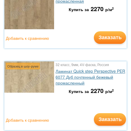
промасленная
2270
2
Купить за
р/м
Заказать
Добавить к сравнению
32 класс, 9мм, 4V-фаска, Россия
Образец в шоу-руме
Ламинат Quick step Perspective PER
6077 Дуб почтенный бежевый
промасленный
2270
2
Купить за
р/м
Заказать
Добавить к сравнению