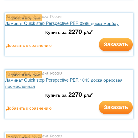
32 класс, 9мм, 4V-фаска, Россия
Образец в шоу-руме
Ламинат Quick step Perspective PER 0996 доска мербау
2270
2
Купить за
р/м
Заказать
Добавить к сравнению
32 класс, 9мм, 4V-фаска, Россия
Образец в шоу-руме
Ламинат Quick step Perspective PER 1043 доска ореховая
промасленная
2270
2
Купить за
р/м
Заказать
Добавить к сравнению
32 класс, 9мм, 4V-фаска, Россия
Образец в шоу-руме