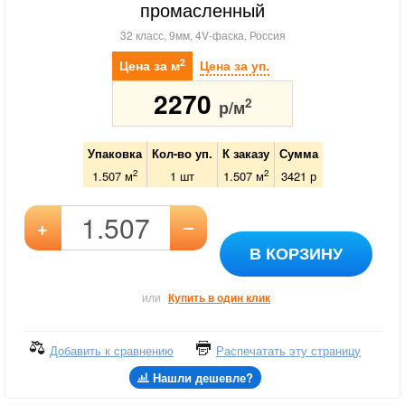
промасленный
32 класс, 9мм, 4V-фаска, Россия
2
Цена за м
Цена за уп.
2270
2
р/м
Упаковка
Кол-во уп.
К заказу
Сумма
2
2
1.507 м
1
шт
1.507
м
3421
р
–
+
В КОРЗИНУ
или
Купить в один клик
Добавить к сравнению
Распечатать эту страницу
Нашли дешевле?