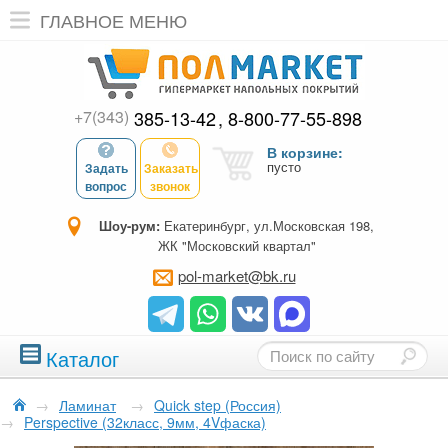
ГЛАВНОЕ МЕНЮ
+7(343)
385-13-42
8-800-77-55-898
В корзине:
пусто
Задать
Заказать
вопрос
звонок
Шоу-рум:
Екатеринбург, ул.Московская 198,
ЖК "Московский квартал"
pol-market@bk.ru
Каталог
→
Ламинат
→
Quick step (Россия)
→
Perspective (32класс, 9мм, 4Vфаска)