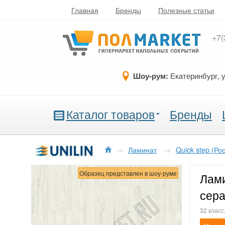
Главная
Бренды
Полезные статьи
+7(
Шоу-рум:
Екатеринбург, 
Каталог товаров
Бренды
→
Ламинат
→
Quick step (Ро
Образец представлен в шоу-руме
Лами
сера
32 класс