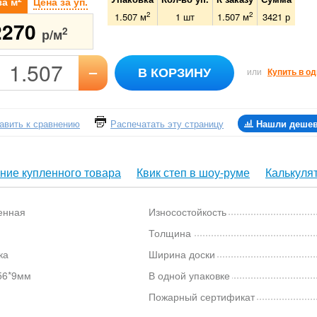
за м
Цена за уп.
2
2
1.507 м
1
шт
1.507
м
3421
р
2270
2
р/м
–
В КОРЗИНУ
или
Купить в од
авить к сравнению
Распечатать эту страницу
Нашли деше
ние купленного товара
Квик степ в шоу-руме
Калькуля
енная
Износостойкость
Толщина
ка
Ширина доски
56*9мм
В одной упаковке
Пожарный сертификат