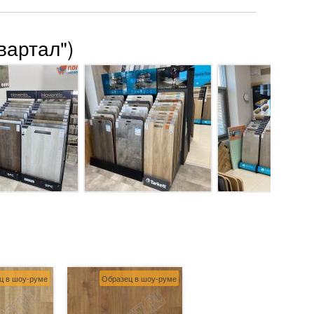
вартал")
ц в шоу-руме
Образец в шоу-руме