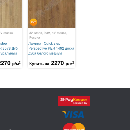
4V-фаска,
32 класс, 9мм, 4V-фаска,
Россия
step
Ламинат Quick step
R 3578 Дуб
Perspective PER 1492 доска
туральный
дуба белого медиум
2270
2270
2
2
р/м
Купить за
р/м