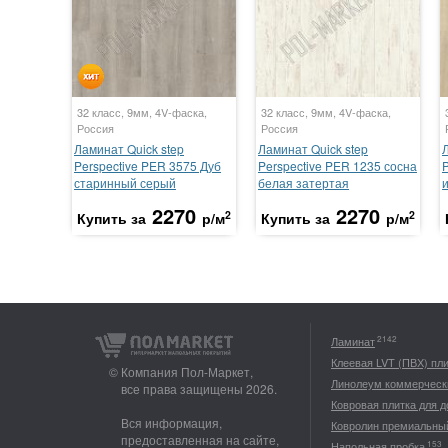
32 класс, 9мм, 4V-фаска,
32 класс, 9мм, 4V-фаска,
Россия
Россия
Ламинат Quick step
Ламинат Quick step
Perspective PER 3575 Дуб
Perspective PER 1235 сосна
старинный серый
белая затертая
2270
2270
2
2
Купить за
р/м
Купить за
р/м
2142
Ламинат
Клеевая LVT (ПВХ) пл
© Компания Пол-Маркет,
Линолеум коммерческ
все права защищены 2026.
Ковровая плитка для 
Вся информация,
Ковролин премиальны
предоставленная на сайте,
153
Напольная пробка