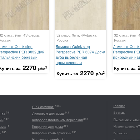
32 класс, 9мм, 4V-фаска,
32 класс, 9мм, 4V-фаска,
32 класс, 9мм, 
Россия
Россия
Россия
Ламинат Quick step
Ламинат Quick step
Ламинат Quick 
Perspective PER 3832 Дуб
Perspective PER 6074 Доска
Perspective PE
итальянский бежевый
дуба выбеленная
природный на
промасленная
2270
2
Купить за
р/м
Купить за
2270
2
Купить за
р/м
Главная
1886
SPC ламинат
Бренды
781
242
итка
Линолеум для дома
147
300
ий
Ковровая плитка коммерческая
Полезные статьи
18
256
дома
Ковролин для дома
Нашли дешевле?
235
193
й
Ковролин коммерческий
Гарантии
31
Настенная пробка