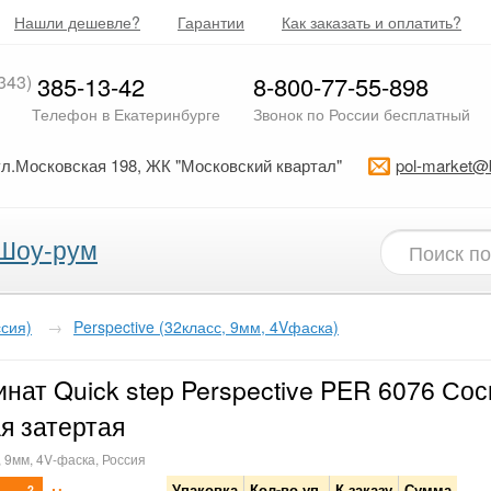
Нашли дешевле?
Гарантии
Как заказать и оплатить?
343)
385-13-42
8-800-77-55-898
Телефон в Екатеринбурге
Звонок по России бесплатный
ул.Московская 198, ЖК "Московский квартал"
pol-market@
Шоу-рум
ссия)
→
Perspective (32класс, 9мм, 4Vфаска)
нат Quick step Perspective PER 6076 Сос
я затертая
, 9мм, 4V-фаска, Россия
Упаковка
Кол-во уп.
К заказу
Сумма
2