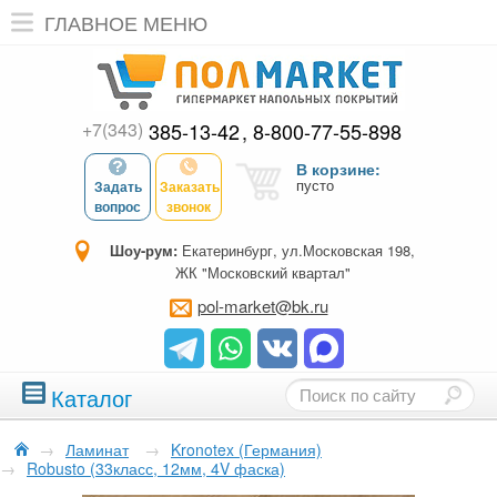
ГЛАВНОЕ МЕНЮ
+7(343)
385-13-42
8-800-77-55-898
В корзине:
пусто
Задать
Заказать
вопрос
звонок
Шоу-рум:
Екатеринбург, ул.Московская 198,
ЖК "Московский квартал"
pol-market@bk.ru
Каталог
→
Ламинат
→
Kronotex (Германия)
→
Robusto (33класс, 12мм, 4V фаска)