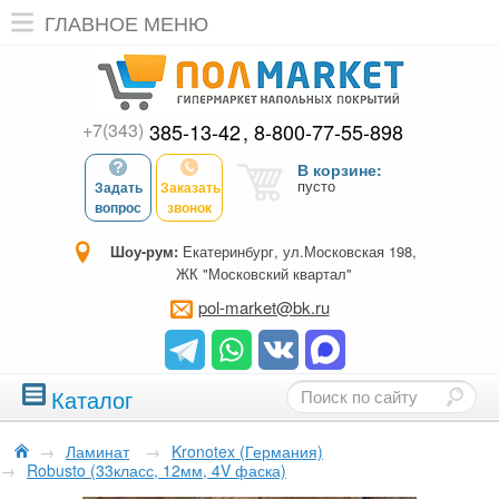
ГЛАВНОЕ МЕНЮ
+7(343)
385-13-42
8-800-77-55-898
В корзине:
пусто
Задать
Заказать
вопрос
звонок
Шоу-рум:
Екатеринбург, ул.Московская 198,
ЖК "Московский квартал"
pol-market@bk.ru
Каталог
→
Ламинат
→
Kronotex (Германия)
→
Robusto (33класс, 12мм, 4V фаска)