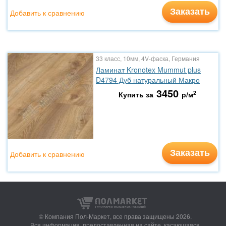
Заказать
Добавить к сравнению
33 класс, 10мм, 4V-фаска, Германия
Ламинат Kronotex Mummut plus
D4794 Дуб натуральный Макро
3450
2
Купить за
р/м
Заказать
Добавить к сравнению
© Компания Пол-Маркет,
все права защищены 2026.
Вся информация, предоставленная на сайте, касающаяся