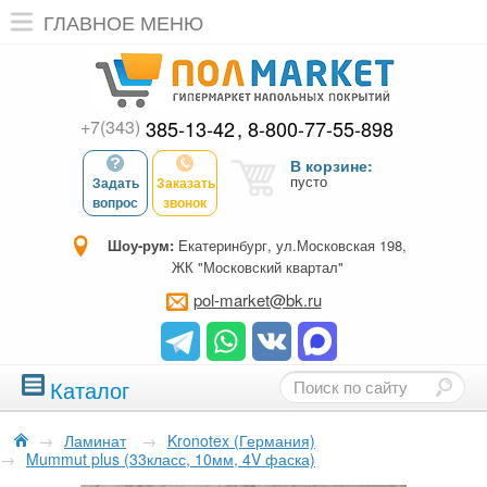
ГЛАВНОЕ МЕНЮ
+7(343)
385-13-42
8-800-77-55-898
В корзине:
пусто
Задать
Заказать
вопрос
звонок
Шоу-рум:
Екатеринбург, ул.Московская 198,
ЖК "Московский квартал"
pol-market@bk.ru
Каталог
→
Ламинат
→
Kronotex (Германия)
→
Mummut plus (33класс, 10мм, 4V фаска)