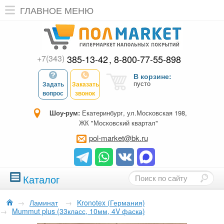
ГЛАВНОЕ МЕНЮ
+7(343)
385-13-42
8-800-77-55-898
В корзине:
пусто
Задать
Заказать
вопрос
звонок
Шоу-рум:
Екатеринбург, ул.Московская 198,
ЖК "Московский квартал"
pol-market@bk.ru
Каталог
→
Ламинат
→
Kronotex (Германия)
→
Mummut plus (33класс, 10мм, 4V фаска)