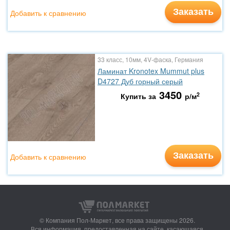
Заказать
Добавить к сравнению
33 класс, 10мм, 4V-фаска, Германия
Ламинат Kronotex Mummut plus
D4727 Дуб горный серый
3450
2
Купить за
р/м
Заказать
Добавить к сравнению
© Компания Пол-Маркет,
все права защищены 2026.
Вся информация, предоставленная на сайте, касающаяся