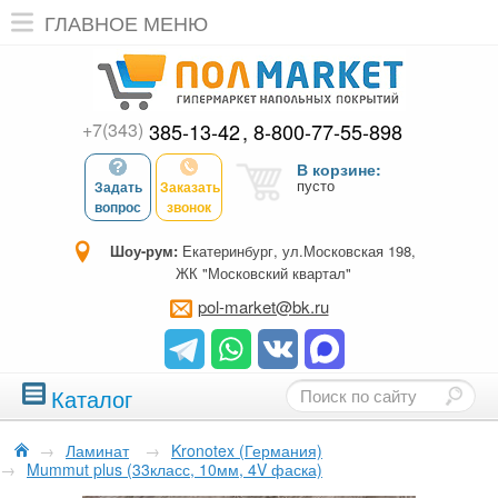
ГЛАВНОЕ МЕНЮ
+7(343)
385-13-42
8-800-77-55-898
В корзине:
пусто
Задать
Заказать
вопрос
звонок
Шоу-рум:
Екатеринбург, ул.Московская 198,
ЖК "Московский квартал"
pol-market@bk.ru
Каталог
→
Ламинат
→
Kronotex (Германия)
→
Mummut plus (33класс, 10мм, 4V фаска)