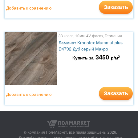
Заказать
Добавить к сравнению
33 класс, 10мм, 4V-фаска, Германия
Ламинат Kronotex Mummut plus
D4792 Дуб серый Макро
3450
2
Купить за
р/м
Заказать
Добавить к сравнению
© Компания Пол-Маркет,
все права защищены 2026.
Вся информация, предоставленная на сайте, касающаяся