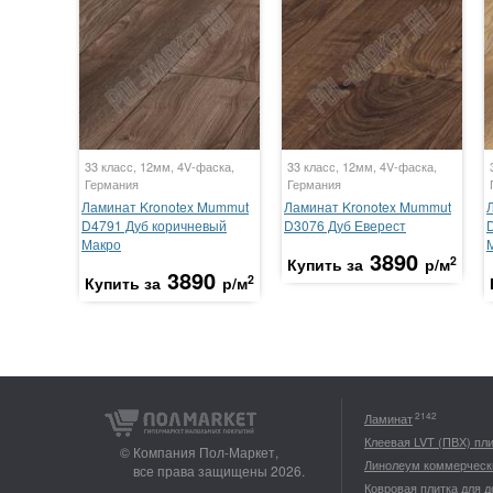
33 класс, 12мм, 4V-фаска,
33 класс, 12мм, 4V-фаска,
Германия
Германия
Ламинат Kronotex Mummut
Ламинат Kronotex Mummut
D4791 Дуб коричневый
D3076 Дуб Еверест
Макро
3890
2
Купить за
р/м
3890
2
Купить за
р/м
2142
Ламинат
Клеевая LVT (ПВХ) пл
© Компания Пол-Маркет,
Линолеум коммерческ
все права защищены 2026.
Ковровая плитка для 