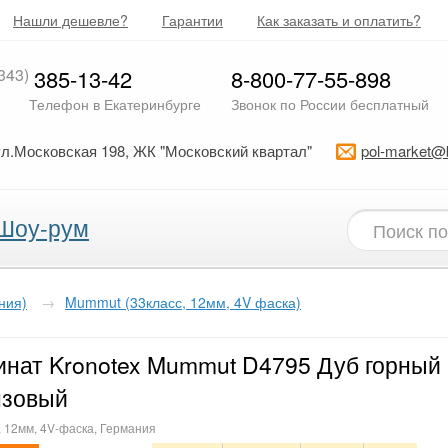
Нашли дешевле?
Гарантии
Как заказать и оплатить?
343)
385-13-42
8-800-77-55-898
Телефон в Екатеринбурге
Звонок по России бесплатный
ул.Московская 198, ЖК "Московский квартал"
pol-market@
Шоу-рум
ния)
→
Mummut (33класс, 12мм, 4V фаска)
нат Kronotex Mummut D4795 Дуб горный
нзовый
, 12мм, 4V-фаска, Германия