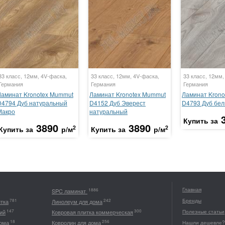
33 класс, 12мм, 4V-фаска,
33 класс, 12мм, 4V-фаска,
33 класс, 12мм,
Германия
Германия
Германия
Ламинат Kronotex Mummut
Ламинат Kronotex Mummut
Ламинат Krono
D4794 Дуб натуральный
D4152 Дуб Эверест
D4793 Дуб бе
Макро
натуральный
Купить за
3890
3890
2
2
Купить за
р/м
Купить за
р/м
Главная
1886
SPC ламинат
Бренды
781
242
итка
Линолеум для дома
147
300
ий
Ковровая плитка коммерческая
Полезные статьи
18
256
дома
Ковролин для дома
Нашли дешевле?