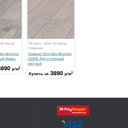
 4V-фаска,
33 класс, 12мм, 4V-фаска,
Германия
tex Mummut
Ламинат Kronotex Mummut
лый Макро
D2800 Дуб столичный
светлый
3890
2
р/м
3890
2
Купить за
р/м