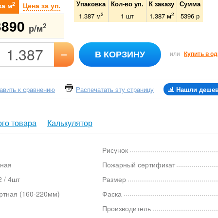
Упаковка
Кол-во уп.
К заказу
Сумма
2
за м
Цена за уп.
2
2
1.387 м
1
шт
1.387
м
5396
р
3890
2
р/м
–
В КОРЗИНУ
или
Купить в од
авить к сравнению
Распечатать эту страницу
Нашли деше
го товара
Калькулятор
Рисунок
ная
Пожарный сертификат
 / 4шт
Размер
ртная (160-220мм)
Фаска
Производитель