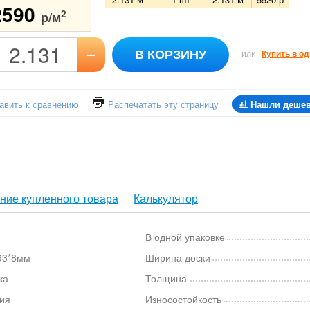
2590
2
р/м
–
В КОРЗИНУ
или
Купить в од
авить к сравнению
Распечатать эту страницу
Нашли деше
ние купленного товара
Калькулятор
В одной упаковке
93*8мм
Ширина доски
ка
Толщина
ия
Износостойкость