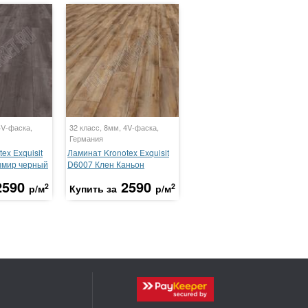
4V-фаска,
32 класс, 8мм, 4V-фаска,
Германия
ex Exquisit
Ламинат Kronotex Exquisit
шмир черный
D6007 Клен Каньон
2590
2590
2
2
р/м
Купить за
р/м