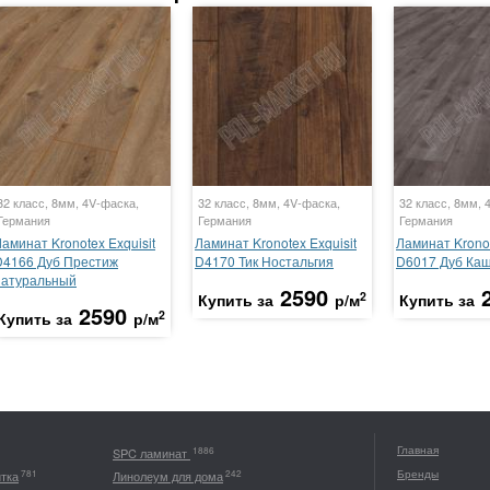
32 класс, 8мм, 4V-фаска,
32 класс, 8мм, 4V-фаска,
32 класс, 8мм, 
Германия
Германия
Германия
аминат Kronotex Exquisit
Ламинат Kronotex Exquisit
Ламинат Kronot
D4166 Дуб Престиж
D4170 Тик Ностальгия
D6017 Дуб Ка
натуральный
2590
2
Купить за
р/м
Купить за
2590
2
Купить за
р/м
Главная
1886
SPC ламинат
Бренды
781
242
итка
Линолеум для дома