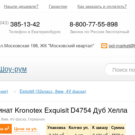
Нашли дешевле?
Гарантии
Как заказать и оплатить?
343)
385-13-42
8-800-77-55-898
Телефон в Екатеринбурге
Звонок по России бесплатный
ул.Московская 198, ЖК "Московский квартал"
pol-market@
Шоу-рум
ния)
→
Exquisit (32класс, 8мм, 4V фаска)
нат Kronotex Exquisit D4754 Дуб Хелла
, 8мм, 4V-фаска, Германия
Упаковка
Кол-во уп.
К заказу
Сумма
2
за м
Цена за уп.
2
2
2.131 м
1
шт
2.131
м
5520
р