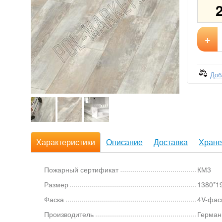
+
Доб
Характеристики
Описание
Доставка
Хране
Пожарный сертификат
КМ3
Размер
1380*1
Фаска
4V-фас
Производитель
Герман