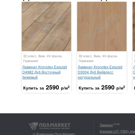
32 класс, 8мм, 4V-фаска,
32 класс, 8мм, 4V-фаска,
Германия
Германия
Ламинат Kronotex Exquisit
Ламинат Kronotex Exquisit
Л
D4982 Дуб Восточный
D3004 Дуб Вейвлесс
бежевый
натуральный
2590
2590
2
2
Купить за
р/м
Купить за
р/м
2142
Ламинат
Клеевая LVT (ПВХ) пл
© Компания Пол-Маркет,