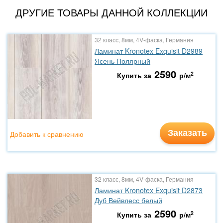
ДРУГИЕ ТОВАРЫ ДАННОЙ КОЛЛЕКЦИИ
32 класс, 8мм, 4V-фаска, Германия
Ламинат Kronotex Exquisit D2989
Ясень Полярный
2590
2
Купить за
р/м
Заказать
Добавить к сравнению
32 класс, 8мм, 4V-фаска, Германия
Ламинат Kronotex Exquisit D2873
Дуб Вейвлесс белый
2590
2
Купить за
р/м