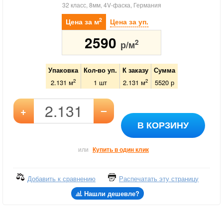
32 класс, 8мм, 4V-фаска, Германия
2
Цена за м
Цена за уп.
2590
2
р/м
Упаковка
Кол-во уп.
К заказу
Сумма
2
2
2.131 м
1
шт
2.131
м
5520
р
–
+
В КОРЗИНУ
или
Купить в один клик
Добавить к сравнению
Распечатать эту страницу
Нашли дешевле?