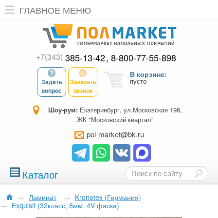
ГЛАВНОЕ МЕНЮ
+7(343)
385-13-42
8-800-77-55-898
В корзине:
пусто
Задать
Заказать
вопрос
звонок
Шоу-рум:
Екатеринбург, ул.Московская 198,
ЖК "Московский квартал"
pol-market@bk.ru
Каталог
→
Ламинат
→
Kronotex (Германия)
→
Exquisit (32класс, 8мм, 4V фаска)