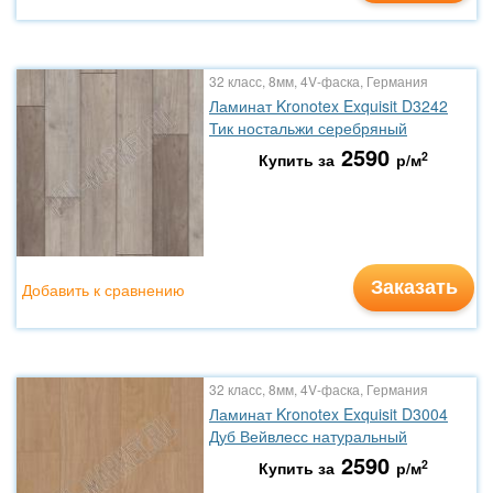
32 класс, 8мм, 4V-фаска, Германия
Ламинат Kronotex Exquisit D3242
Тик ностальжи серебряный
2590
2
Купить за
р/м
Заказать
Добавить к сравнению
32 класс, 8мм, 4V-фаска, Германия
Ламинат Kronotex Exquisit D3004
Дуб Вейвлесс натуральный
2590
2
Купить за
р/м