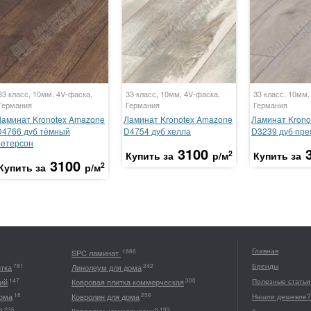
33 класс, 10мм, 4V-фаска,
33 класс, 10мм, 4V-фаска,
33 класс, 10мм,
Германия
Германия
Германия
Ламинат Kronotex Amazone
Ламинат Kronotex Amazone
Ламинат Krono
D4766 дуб тёмный
D4754 дуб хелла
D3239 дуб пре
петерсон
3100
2
Купить за
р/м
Купить за
3100
2
Купить за
р/м
Главная
1886
SPC ламинат
Бренды
781
242
итка
Линолеум для дома
147
300
ий
Ковровая плитка коммерческая
Полезные статьи
18
256
дома
Ковролин для дома
Нашли дешевле?
235
193