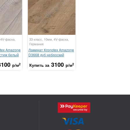
 4V-фаска,
33 класс, 10мм, 4V-фаска,
Германия
tex Amazone
Ламинат Kronotex Amazone
стиж белый
D3668 дуб неброский
3100
3100
2
2
р/м
Купить за
р/м