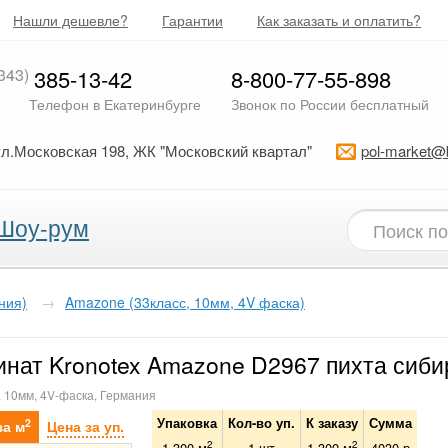
Нашли дешевле?
Гарантии
Как заказать и оплатить?
343)
385-13-42
8-800-77-55-898
Телефон в Екатеринбурге
Звонок по России бесплатный
ул.Московская 198, ЖК "Московский квартал"
pol-market@
Шоу-рум
ния)
→
Amazone (33класс, 10мм, 4V фаска)
нат Kronotex Amazone D2967 пихта сиби
, 10мм, 4V-фаска, Германия
Упаковка
Кол-во уп.
К заказу
Сумма
2
за м
Цена за уп.
2
2
1.300 м
1
шт
1.300
м
4030
р