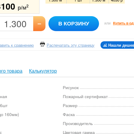
3100
2
р/м
–
В КОРЗИНУ
или
Купить в од
авить к сравнению
Распечатать эту страницу
Нашли деше
го товара
Калькулятор
Рисунок
ная
Пожарный сертификат
 6шт
Размер
до 160мм)
Фаска
Производитель
с
Цветовая гамма