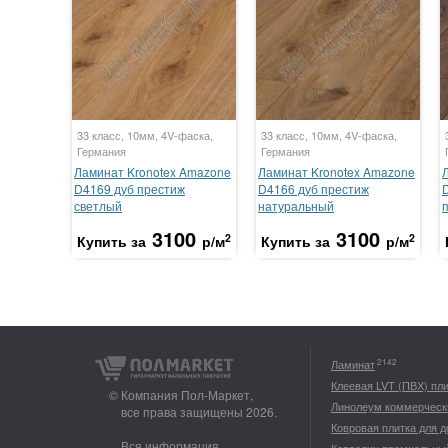
33 класс, 10мм, 4V-фаска,
33 класс, 10мм, 4V-фаска,
Германия
Германия
Ламинат Kronotex Amazone
Ламинат Kronotex Amazone
D4169 дуб престиж
D4166 дуб престиж
светлый
натуральный
3100
3100
2
2
Купить за
р/м
Купить за
р/м
2142
Ламинат
Клеевая LVT (ПВХ) пл
© Компания Пол-Маркет,
Линолеум коммерческ
все права защищены 2026.
Ковровая плитка для 
Вся информация,