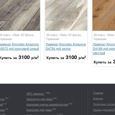
33 класс, 10мм, 4V-фаска,
33 класс, 10мм, 4V-фаска,
33 класс, 10мм,
Германия
Германия
Германия
Ламинат Kronotex Amazone
Ламинат Kronotex Amazone
Ламинат Krono
D3572 дуб портовый серый
D4754 дуб хелла
D4169 дуб пре
светлый
3100
3100
2
2
Купить за
р/м
Купить за
р/м
Купить за
Главная
1886
SPC ламинат
Бренды
781
242
итка
Линолеум для дома
147
300
ий
Ковровая плитка коммерческая
Полезные статьи
18
256
дома
Ковролин для дома
Нашли дешевле?
235
193