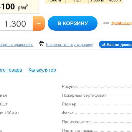
3100
2
р/м
–
В КОРЗИНУ
или
Купить в од
авить к сравнению
Распечатать эту страницу
Нашли деше
го товара
Калькулятор
Рисунок
ная
Пожарный сертификат
 6шт
Размер
до 160мм)
Фаска
Производитель
с
Цветовая гамма