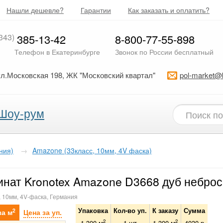
Нашли дешевле?
Гарантии
Как заказать и оплатить?
343)
385-13-42
8-800-77-55-898
Телефон в Екатеринбурге
Звонок по России бесплатный
ул.Московская 198, ЖК "Московский квартал"
pol-market@
Шоу-рум
ния)
→
Amazone (33класс, 10мм, 4V фаска)
нат Kronotex Amazone D3668 дуб неброс
, 10мм, 4V-фаска, Германия
Упаковка
Кол-во уп.
К заказу
Сумма
2
за м
Цена за уп.
2
2
1.300 м
1
шт
1.300
м
4030
р