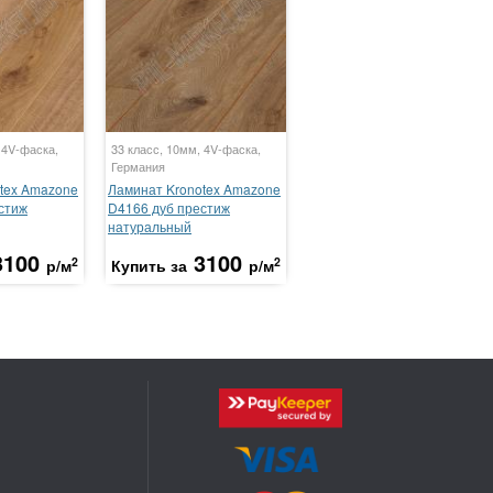
 4V-фаска,
33 класс, 10мм, 4V-фаска,
Германия
tex Amazone
Ламинат Kronotex Amazone
стиж
D4166 дуб престиж
натуральный
3100
3100
2
2
р/м
Купить за
р/м