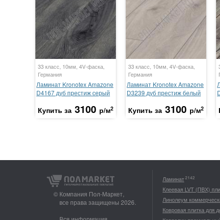
33 класс, 10мм, 4V-фаска,
33 класс, 10мм, 4V-фаска,
Германия
Германия
Ламинат Kronotex Amazone
Ламинат Kronotex Amazone
D4167 дуб престиж серый
D3239 дуб престиж белый
3100
3100
2
2
Купить за
р/м
Купить за
р/м
2142
Ламинат
Клеевая LVT (ПВХ) пл
© Компания Пол-Маркет,
Линолеум коммерческ
все права защищены 2026.
Ковровая плитка для 
Вся информация,