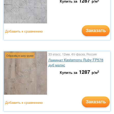
1287
2
Купить за
р/м
Заказать
Добавить к сравнению
33 класс, 12мм, 4V-фаска, Россия
Образец в шоу-руме
Ламинат Kastamonu Ruby FP578
дуб матис
1287
2
Купить за
р/м
Заказать
Добавить к сравнению