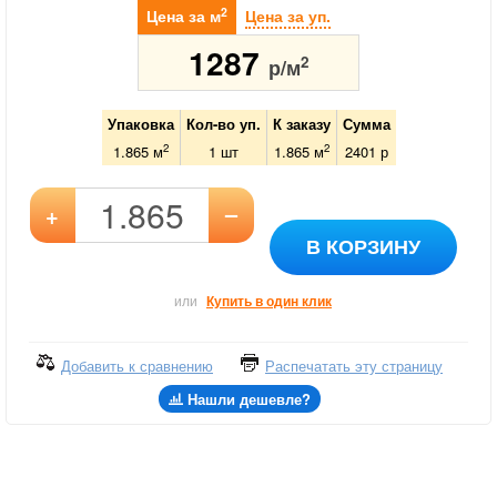
2
Цена за м
Цена за уп.
1287
2
р/м
Упаковка
Кол-во уп.
К заказу
Сумма
2
2
1.865 м
1
шт
1.865
м
2401
р
–
+
В КОРЗИНУ
или
Купить в один клик
Добавить к сравнению
Распечатать эту страницу
Нашли дешевле?