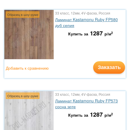
33 класс, 12мм, 4V-фаска, Россия
Образец в шоу-руме
Ламинат Kastamonu Ruby FP580
дуб сепия
1287
2
Купить за
р/м
Заказать
Добавить к сравнению
33 класс, 12мм, 4V-фаска, Россия
Образец в шоу-руме
Ламинат Kastamonu Ruby FP573
сосна эрте
1287
2
Купить за
р/м