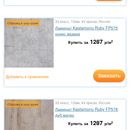
33 класс, 12мм, 4V-фаска, Россия
Образец в шоу-руме
Ламинат Kastamonu Ruby FP575
оникс вазари
1287
2
Купить за
р/м
Заказать
Добавить к сравнению
33 класс, 12мм, 4V-фаска, Россия
Образец в шоу-руме
Ламинат Kastamonu Ruby FP578
дуб матис
1287
2
Купить за
р/м