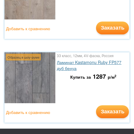
Заказать
Добавить к сравнению
33 класс, 12мм, 4V-фаска, Россия
Образец в шоу-руме
Ламинат Kastamonu Ruby FP577
дуб бенуа
1287
2
Купить за
р/м
Заказать
Добавить к сравнению