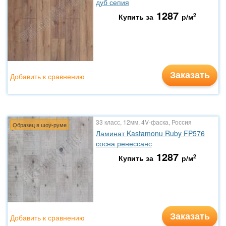
дуб сепия
1287
2
Купить за
р/м
Заказать
Добавить к сравнению
33 класс, 12мм, 4V-фаска, Россия
Образец в шоу-руме
Ламинат Kastamonu Ruby FP576
сосна ренессанс
1287
2
Купить за
р/м
Заказать
Добавить к сравнению