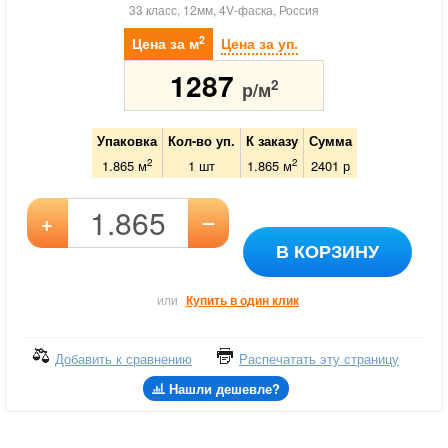
33 класс, 12мм, 4V-фаска, Россия
2
Цена за м
Цена за уп.
1287
2
р/м
Упаковка
Кол-во уп.
К заказу
Сумма
2
2
1.865 м
1
шт
1.865
м
2401
р
–
+
В КОРЗИНУ
или
Купить в один клик
Добавить к сравнению
Распечатать эту страницу
Нашли дешевле?