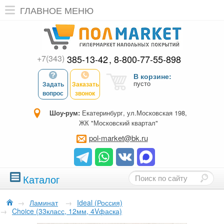
ГЛАВНОЕ МЕНЮ
+7(343)
385-13-42
8-800-77-55-898
В корзине:
пусто
Задать
Заказать
вопрос
звонок
Шоу-рум:
Екатеринбург, ул.Московская 198,
ЖК "Московский квартал"
pol-market@bk.ru
Каталог
→
Ламинат
→
Ideal (Россия)
→
Choice (33класс, 12мм, 4Vфаска)