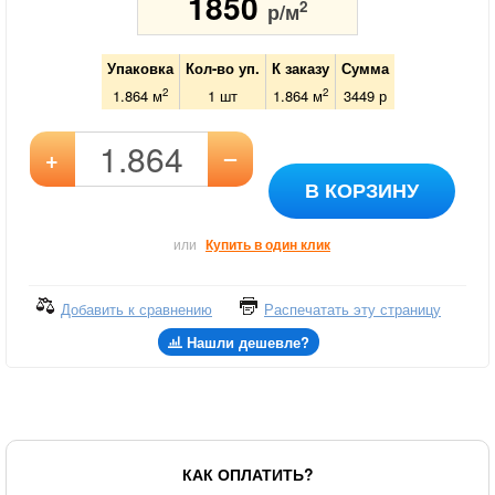
1850
2
р/м
Упаковка
Кол-во уп.
К заказу
Сумма
2
2
1.864 м
1
шт
1.864
м
3449
р
–
+
В КОРЗИНУ
или
Купить в один клик
Добавить к сравнению
Распечатать эту страницу
Нашли дешевле?
КАК ОПЛАТИТЬ?