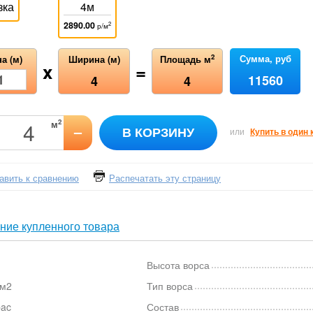
зка
4м
2890.00
2
р/м
Сумма, руб
2
а (м)
Ширина (м)
Площадь м
x
=
11560
4
4
2
м
–
В КОРЗИНУ
или
Купить в один 
авить к сравнению
Распечатать эту страницу
ние купленного товара
Высота ворса
/м2
Тип ворса
bac
Состав