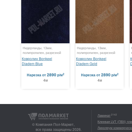
Нидерланды, 13мм,
Нидерланды, 13мм,
полипропилен, разрезной
полипропилен, разрезной
Ковролин Bonkeel
Ковролин Bonkeel
Diadem Blue
Diadem Gold
2890
2890
2
2
Нарезка
от
р/м
Нарезка
от
р/м
4м
4м
2142
Ламинат
Клеевая LVT (ПВХ) пл
© Компания Пол-Маркет,
Линолеум коммерческ
все права защищены 2026.