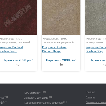
Нидерланды, 13мм,
Нидерланды, 13мм,
Нидерланды, 1
полипропилен, разрезной
полипропилен, разрезной
полипропилен, 
Ковролин Bonkeel
Ковролин Bonkeel
Ковролин Bonk
Diadem Bordo
Diadem Beige
Diadem Grey
2890
2890
2
2
Нарезка
от
р/м
Нарезка
от
р/м
Нарезка
от
4м
4м
4
Главная
1886
SPC ламинат
Бренды
781
242
итка
Линолеум для дома
147
300
ий
Ковровая плитка коммерческая
Полезные статьи