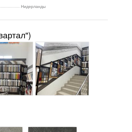
Нидерланды
вартал")