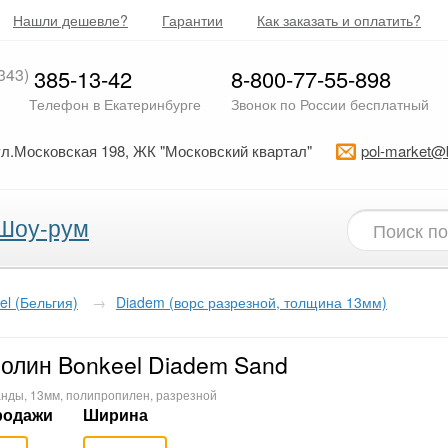
Нашли дешевле?
Гарантии
Как заказать и оплатить?
343)
385-13-42
8-800-77-55-898
Телефон в Екатеринбурге
Звонок по России бесплатный
ул.Московская 198, ЖК "Московский квартал"
pol-market@
Шоу-рум
el (Бельгия)
→
Diadem (ворс разрезной, толщина 13мм)
олин Bonkeel Diadem Sand
нды, 13мм, полипропилен, разрезной
родажи
Ширина