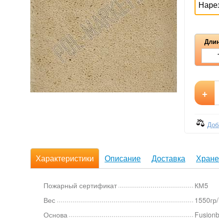
Наре
Длин
+
Доб
Характеристики
Описание
Доставка
Хране
Пожарный сертификат
КМ5
Вес
1550гр
Основа
Fusion