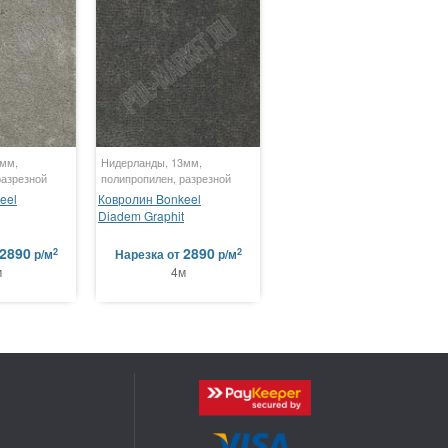
3мм,
Нидерланды, 13мм,
разрезной
полипропилен, разрезной
eel
Ковролин Bonkeel
Diadem Graphit
2890
2890
2
2
р/м
Нарезка
от
р/м
м
4м