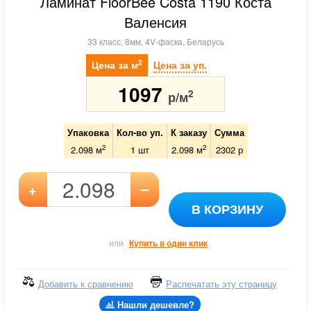
Ламинат FloorBee Costa 1190 Коста
Валенсия
33 класс, 8мм, 4V-фаска, Беларусь
2
Цена за м
Цена за уп.
1097
2
р/м
Упаковка
Кол-во уп.
К заказу
Сумма
2
2
2.098 м
1
шт
2.098
м
2302
р
–
+
В КОРЗИНУ
или
Купить в один клик
Добавить к сравнению
Распечатать эту страницу
Нашли дешевле?