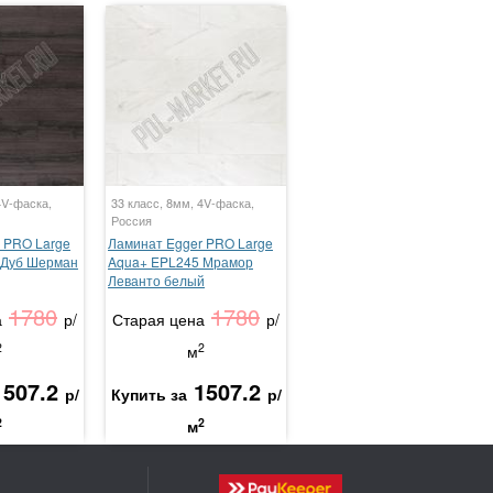
4V-фаска,
33 класс, 8мм, 4V-фаска,
Россия
 PRO Large
Ламинат Egger PRO Large
 Дуб Шерман
Aqua+ EPL245 Мрамор
Леванто белый
1780
1780
а
р/
Старая цена
р/
2
2
м
1507.2
1507.2
р/
Купить за
р/
2
2
м