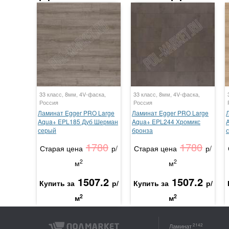
33 класс, 8мм, 4V-фаска,
33 класс, 8мм, 4V-фаска,
Россия
Россия
Ламинат Egger PRO Large
Ламинат Egger PRO Large
Aqua+ EPL185 Дуб Шерман
Aqua+ EPL244 Хромикс
серый
бронза
1780
1780
Старая цена
р/
Старая цена
р/
2
2
м
м
1507.2
1507.2
Купить за
р/
Купить за
р/
2
2
м
м
2142
Ламинат