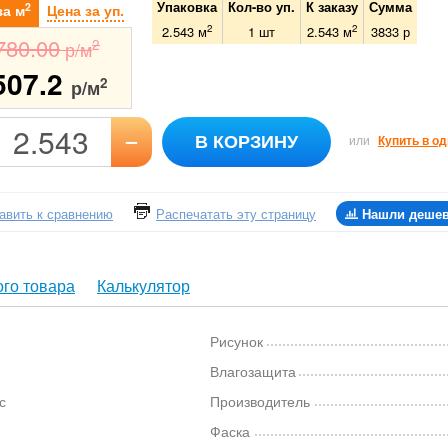
Упаковка
Кол-во уп.
К заказу
Сумма
2
за м
Цена за уп.
2
2
2.543 м
1
шт
2.543
м
3833
р
780.00
2
р/м
507.2
2
р/м
–
В КОРЗИНУ
или
Купить в од
авить к сравнению
Распечатать эту страницу
Нашли деше
го товара
Калькулятор
Рисунок
Влагозащита
с
Производитель
Фаска