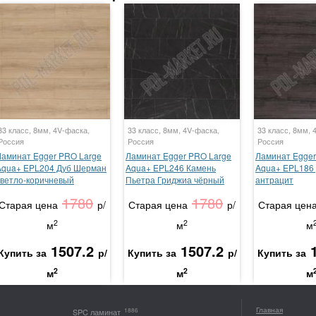
33 класс, 8мм, 4V-фаска,
33 класс, 8мм, 4V-фаска,
33 класс, 8мм, 
Россия
Россия
Россия
Ламинат Egger PRO Large
Ламинат Egger PRO Large
Ламинат Egger
Aqua+ EPL204 Дуб Шерман
Aqua+ EPL246 Камень
Aqua+ EPL186
светло-коричневый
Пьетра Гриджиа чёрный
антрацит
1780
1780
Старая цена
р/
Старая цена
р/
Старая цен
2
2
м
м
м
1507.2
1507.2
Купить за
р/
Купить за
р/
Купить за
2
2
м
м
м
Главная
1886
SPC ламинат