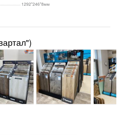
1292*246*8мм
вартал")