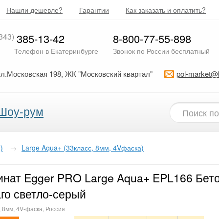
Нашли дешевле?
Гарантии
Как заказать и оплатить?
343)
385-13-42
8-800-77-55-898
Телефон в Екатеринбурге
Звонок по России бесплатный
ул.Московская 198, ЖК "Московский квартал"
pol-market@
Шоу-рум
)
→
Large Aqua+ (33класс, 8мм, 4Vфаска)
нат Egger PRO Large Aqua+ EPL166 Бет
го светло-серый
, 8мм, 4V-фаска, Россия